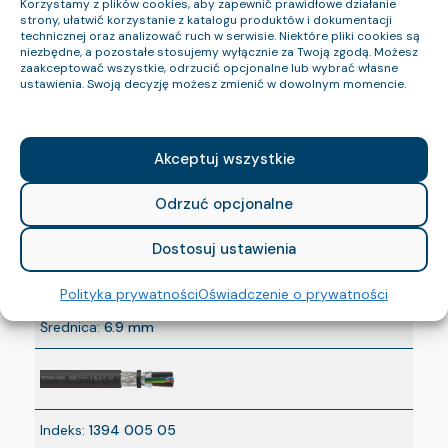
Korzystamy z plików cookies, aby zapewnić prawidłowe działanie
Średnica:
6.9 mm
strony, ułatwić korzystanie z katalogu produktów i dokumentacji
technicznej oraz analizować ruch w serwisie. Niektóre pliki cookies są
niezbędne, a pozostałe stosujemy wyłącznie za Twoją zgodą. Możesz
zaakceptować wszystkie, odrzucić opcjonalne lub wybrać własne
ustawienia. Swoją decyzję możesz zmienić w dowolnym momencie.
Indeks:
1618 005 23
Akceptuj wszystkie
Nazwa:
SOLARTECH-4 1x10c
CPR:
Eca
Odrzuć opcjonalne
BezH:
nie
Dostosuj ustawienia
Napięcie:
1/1 kV
Polityka prywatności
Oświadczenie o prywatności
Średnica:
6.9 mm
Indeks:
1394 005 05