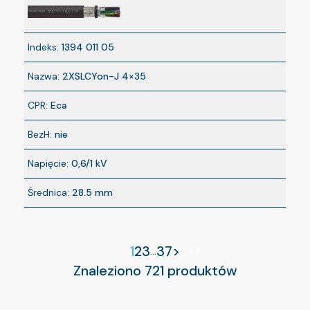
Indeks:
1394 011 05
Nazwa:
2XSLCYon-J 4×35
CPR:
Eca
BezH:
nie
Napięcie:
0,6/1 kV
Średnica:
28.5 mm
1
2
3
37
>
...
Znaleziono 721 produktów