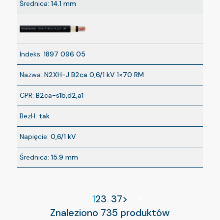
Średnica:
14.1 mm
Indeks:
1897 096 05
Nazwa:
N2XH-J B2ca 0,6/1 kV 1×70 RM
CPR:
B2ca-s1b,d2,a1
BezH:
tak
Napięcie:
0,6/1 kV
Średnica:
15.9 mm
1
2
3
37
>
...
Znaleziono 735 produktów