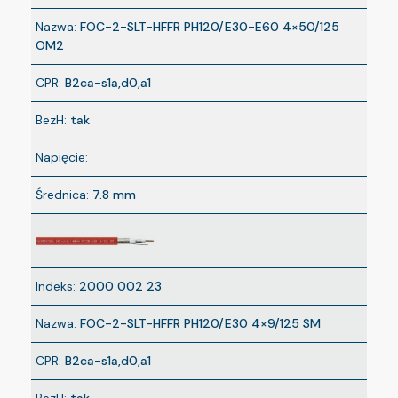
Nazwa:
FOC-2-SLT-HFFR PH120/E30-E60 4×50/125
OM2
CPR:
B2ca-s1a,d0,a1
BezH:
tak
Napięcie:
Średnica:
7.8 mm
Indeks:
2000 002 23
Nazwa:
FOC-2-SLT-HFFR PH120/E30 4×9/125 SM
CPR:
B2ca-s1a,d0,a1