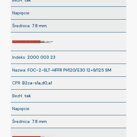
BezH:
tak
Napięcie:
Średnica:
7.8 mm
Indeks:
2000 003 23
Nazwa:
FOC-2-SLT-HFFR PH120/E30 12×9/125 SM
CPR:
B2ca-s1a,d0,a1
BezH:
tak
Napięcie:
Średnica:
7.8 mm