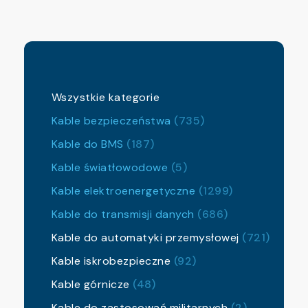
Wszystkie kategorie
Kable bezpieczeństwa
(735)
Kable do BMS
(187)
Kable światłowodowe
(5)
Kable elektroenergetyczne
(1299)
Kable do transmisji danych
(686)
Kable do automatyki przemysłowej
(721)
Kable iskrobezpieczne
(92)
Kable górnicze
(48)
Kable do zastosowań militarnych
(2)