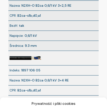
Nazwa:
N2XH-O B2ca 0,6/1 kV 3×2,5 RE
CPR:
B2ca-s1b,d0,a1
BezH:
tak
Napięcie:
0,6/1 kV
Średnica:
9.3 mm
Indeks:
1897 106 05
Nazwa:
N2XH-O B2ca 0,6/1 kV 3×4 RE
CPR:
B2ca-s1b,d0,a1
BezH:
tak
Prywatność i pliki cookies