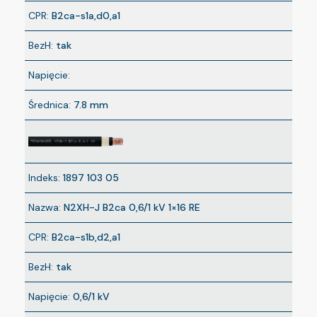
CPR:
B2ca-s1a,d0,a1
BezH:
tak
Napięcie:
Średnica:
7.8 mm
Indeks:
1897 103 05
Nazwa:
N2XH-J B2ca 0,6/1 kV 1×16 RE
CPR:
B2ca-s1b,d2,a1
BezH:
tak
Napięcie:
0,6/1 kV