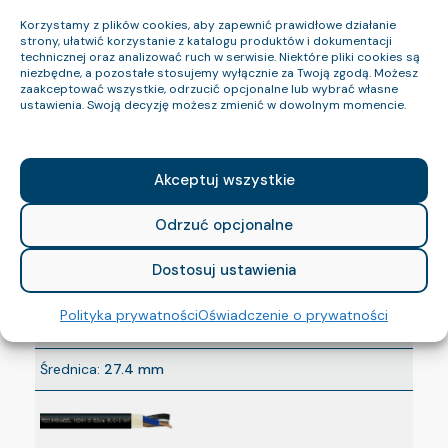
Napięcie:
0,6/1 kV
Korzystamy z plików cookies, aby zapewnić prawidłowe działanie
strony, ułatwić korzystanie z katalogu produktów i dokumentacji
Średnica:
10.3 mm
technicznej oraz analizować ruch w serwisie. Niektóre pliki cookies są
niezbędne, a pozostałe stosujemy wyłącznie za Twoją zgodą. Możesz
zaakceptować wszystkie, odrzucić opcjonalne lub wybrać własne
ustawienia. Swoją decyzję możesz zmienić w dowolnym momencie.
Indeks:
1897 090 05
Akceptuj wszystkie
Nazwa:
N2XH-O B2ca 0,6/1 kV 1×240 RM
Odrzuć opcjonalne
CPR:
B2ca-s1b,d2,a1
Dostosuj ustawienia
BezH:
tak
Polityka prywatności
Oświadczenie o prywatności
Napięcie:
0,6/1 kV
Średnica:
27.4 mm