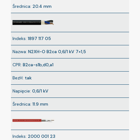
Średnica:
20.4 mm
Indeks:
1897 117 05
Nazwa:
N2XH-O B2ca 0,6/1 kV 7×1,5
CPR:
B2ca-s1b,d0,a1
BezH:
tak
Napięcie:
0,6/1 kV
Średnica:
11.9 mm
Indeks:
2000 001 23