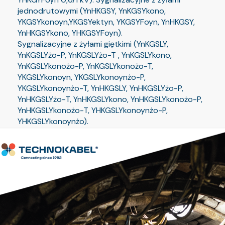
jednodrutowymi (YnHKGSY, YnKGSYkono,
YKGSYkonoyn,YKGSYektyn, YKGSYFoyn, YnHKGSY,
YnHKGSYkono, YHKGSYFoyn).
Sygnalizacyjne z żyłami giętkimi (YnKGSLY,
YnKGSLYżo-P, YnKGSLYżo-T , YnKGSLYkono,
YnKGSLYkonożo-P, YnKGSLYkonożo-T,
YKGSLYkonoyn, YKGSLYkonoynżo-P,
YKGSLYkonoynżo-T, YnHKGSLY, YnHKGSLYżo-P,
YnHKGSLYżo-T, YnHKGSLYkono, YnHKGSLYkonożo-P,
YnHKGSLYkonożo-T, YHKGSLYkonoynżo-P,
YHKGSLYkonoynżo).