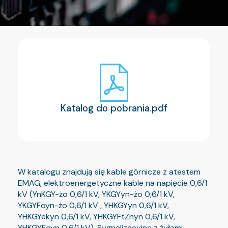
Katalog do pobrania.pdf
W katalogu znajdują się kable górnicze z atestem
EMAG, elektroenergetyczne kable na napięcie 0,6/1
kV (YnKGY-żo 0,6/1 kV, YKGYyn-żo 0,6/1 kV,
YKGYFoyn-żo 0,6/1 kV , YHKGYyn 0,6/1 kV,
YHKGYekyn 0,6/1 kV, YHKGYFtZnyn 0,6/1 kV,
YHKGYFoyn 0,6/1 kV). Sygnalizacyjne z żyłami