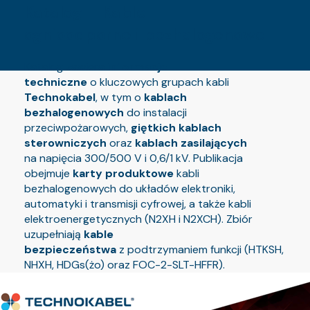
Katalog – Kable
ognioodporne i bezhalogenowe
Katalog zawiera
informacje
techniczne
o kluczowych grupach kabli
Technokabel
, w tym o
kablach
bezhalogenowych
do instalacji
przeciwpożarowych,
giętkich kablach
sterowniczych
oraz
kablach zasilających
na napięcia 300/500 V i 0,6/1 kV. Publikacja
obejmuje
karty produktowe
kabli
bezhalogenowych do układów elektroniki,
automatyki i transmisji cyfrowej, a także kabli
elektroenergetycznych (N2XH i N2XCH). Zbiór
uzupełniają
kable
bezpieczeństwa
z podtrzymaniem funkcji (HTKSH,
NHXH, HDGs(żo) oraz FOC-2-SLT-HFFR).