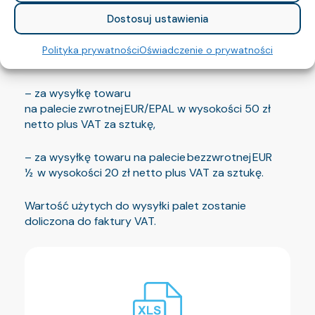
Dostosuj ustawienia
Informujemy, że od dnia 13.01.2025 obowiązuje
opłata za palety wg cennika na dzień ogłoszenia
Polityka prywatności
Oświadczenie o prywatności
informacji:
– za wysyłkę towaru
na palecie zwrotnej EUR/EPAL w wysokości 50 zł
netto plus VAT za sztukę,
– za wysyłkę towaru na palecie bezzwrotnej EUR
½ w wysokości 20 zł netto plus VAT za sztukę.
Wartość użytych do wysyłki palet zostanie
doliczona do faktury VAT.