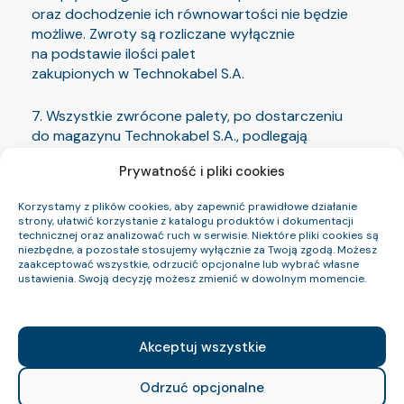
oraz dochodzenie ich równowartości nie będzie
możliwe. Zwroty są rozliczane wyłącznie
na podstawie ilości palet
zakupionych w Technokabel S.A.
7. Wszystkie zwrócone palety, po dostarczeniu
do magazynu Technokabel S.A., podlegają
weryfikacji zgodności z Kodeksem UIC 435 lub
Prywatność i pliki cookies
odpowiednią normą europejską. Palety spełniające
wymagania są rozliczane jako palety zwrotne
Korzystamy z plików cookies, aby zapewnić prawidłowe działanie
na podstawie faktury obciążającej.
strony, ułatwić korzystanie z katalogu produktów i dokumentacji
technicznej oraz analizować ruch w serwisie. Niektóre pliki cookies są
niezbędne, a pozostałe stosujemy wyłącznie za Twoją zgodą. Możesz
8. Palety, które nie zostaną zakwalifikowane jako
zaakceptować wszystkie, odrzucić opcjonalne lub wybrać własne
palety zwrotne EUR/EPAL, pozostają do dyspozycji
ustawienia. Swoją decyzję możesz zmienić w dowolnym momencie.
Odbiorcy. Jeżeli w ciągu 3 dni roboczych
od przesłania informacji o niezgodnościach
Odbiorca nie przekaże dyspozycji ich odbioru
Akceptuj wszystkie
(na własny koszt), palety zostaną zutylizowane.
Odrzuć opcjonalne
Informacja o opłatach za palety