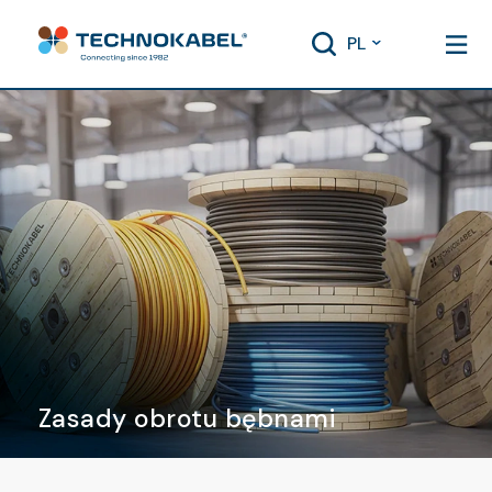
PL
Zasady obrotu bębnami