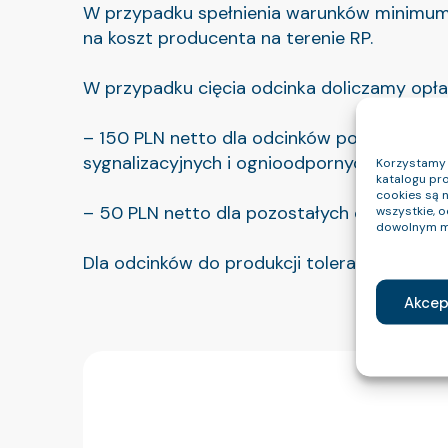
W przypadku spełnienia warunków minimum
na koszt producenta na terenie RP.
W przypadku cięcia odcinka doliczamy opłat
– 150 PLN netto dla odcinków poniżej 100m 
sygnalizacyjnych i ognioodpornych;
Korzystamy z
katalogu pro
cookies są 
– 50 PLN netto dla pozostałych odcinków i g
wszystkie, 
dowolnym m
Dla odcinków do produkcji tolerancja długo
Akcep