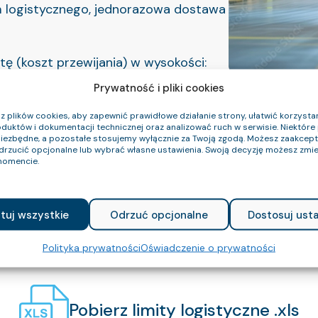
 logistycznego, jednorazowa dostawa
ę (koszt przewijania) w wysokości:
Prywatność i pliki cookies
dla grup kabli energetycznych,
 plików cookies, aby zapewnić prawidłowe działanie strony, ułatwić korzystan
duktów i dokumentacji technicznej oraz analizować ruch w serwisie. Niektóre p
niezbędne, a pozostałe stosujemy wyłącznie za Twoją zgodą. Możesz zaakce
rup kabli.
odrzucić opcjonalne lub wybrać własne ustawienia. Swoją decyzję możesz zmie
omencie.
ści odcinków wynosi +/- 5%.
tuj wszystkie
Odrzuć opcjonalne
Dostosuj usta
Polityka prywatności
Oświadczenie o prywatności
Pobierz limity logistyczne .xls