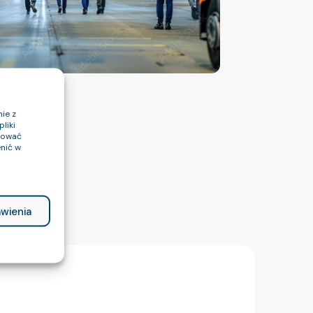
ie z
liki
ptować
nić w
wienia