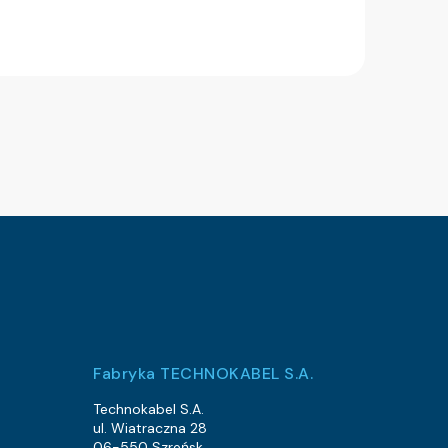
Fabryka TECHNOKABEL S.A.
Technokabel S.A.
ul. Wiatraczna 28
06-550 Szreńsk