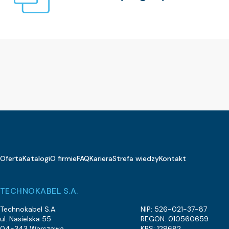
Oferta
Katalogi
O firmie
FAQ
Kariera
Strefa wiedzy
Kontakt
TECHNOKABEL S.A.
Technokabel S.A.
NIP: 526-021-37-87
ul. Nasielska 55
REGON: 010560659
04-343 Warszawa
KRS: 129682