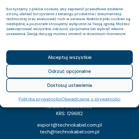
FAQ
Korzystamy z plików cookies, aby zapewnić prawidłowe działanie
Kariera
strony, ułatwić korzystanie z katalogu produktów i dokumentacji
Strefa wiedzy
technicznej oraz analizować ruch w serwisie. Niektóre pliki cookies są
niezbędne, a pozostałe stosujemy wyłącznie za Twoją zgodą. Możesz
Kontakt
zaakceptować wszystkie, odrzucić opcjonalne lub wybrać własne
ustawienia. Swoją decyzję możesz zmienić w dowolnym momencie.
TECHNOKABEL S.A.
Technokabel S.A.
Akceptuj wszystkie
ul. Nasielska 55
04-343 Warszawa
Odrzuć opcjonalne
+48 22 516 97 77
Dostosuj ustawienia
sprzedaz@technokabel.com.pl
Polityka prywatności
Oświadczenie o prywatności
NIP: 526-021-37-87
REGON: 010560659
KRS: 129682
export@technokabel.com.pl
tech@technokabel.com.pl