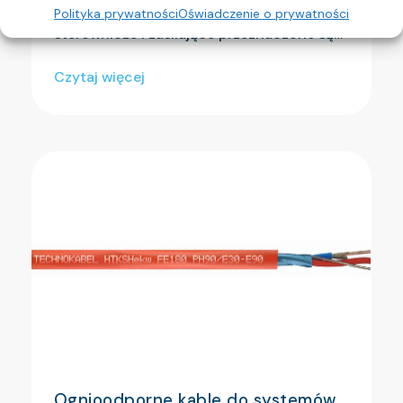
ZASTOSOWANIE Giętkie kable
Polityka prywatności
Oświadczenie o prywatności
sterownicze i zasilające przeznaczone są…
Czytaj więcej
Ognioodporne kable do systemów