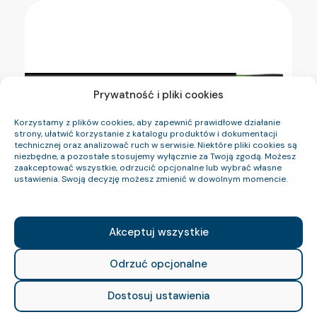
Prywatność i pliki cookies
Korzystamy z plików cookies, aby zapewnić prawidłowe działanie
strony, ułatwić korzystanie z katalogu produktów i dokumentacji
technicznej oraz analizować ruch w serwisie. Niektóre pliki cookies są
niezbędne, a pozostałe stosujemy wyłącznie za Twoją zgodą. Możesz
zaakceptować wszystkie, odrzucić opcjonalne lub wybrać własne
ustawienia. Swoją decyzję możesz zmienić w dowolnym momencie.
Giętkie kable
sterownicze i zasilające HSLH-JZ
0,6/1 kV, HSLH-OZ 0,6/1 kV HSLH-JB
Akceptuj wszystkie
0,6/1 kV, HSLH-OB 0,6/1 kV
Odrzuć opcjonalne
14/01/2026
Dostosuj ustawienia
HSLH-JZ 0,6/1 kV, HSLH-OZ 0,6/1 kV HSLH-
JB 0,6/1 kV, HSLH-OB 0,6/1 kV