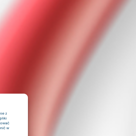
ie z
liki
ptować
nić w