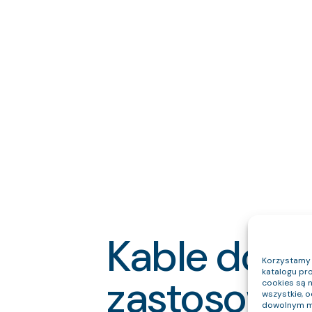
Kable do w
Korzystamy z
katalogu pro
zastosowa
cookies są 
wszystkie, 
dowolnym m