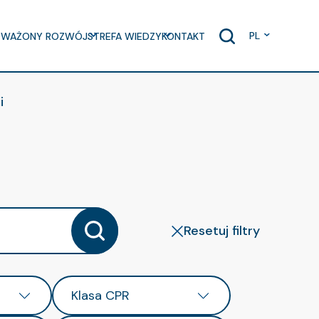
PL
WAŻONY ROZWÓJ
STREFA WIEDZY
KONTAKT
i
Resetuj filtry
Klasa CPR