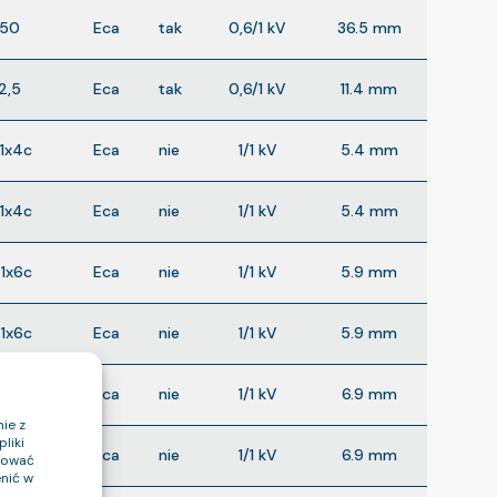
×50
Eca
tak
0,6/1 kV
36.5 mm
2,5
Eca
tak
0,6/1 kV
11.4 mm
1x4c
Eca
nie
1/1 kV
5.4 mm
1x4c
Eca
nie
1/1 kV
5.4 mm
1x6c
Eca
nie
1/1 kV
5.9 mm
1x6c
Eca
nie
1/1 kV
5.9 mm
x10c
Eca
nie
1/1 kV
6.9 mm
ie z
liki
x10c
Eca
nie
1/1 kV
6.9 mm
ptować
nić w