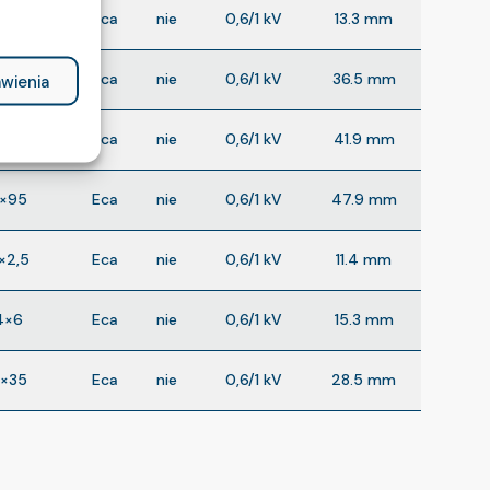
4×4
Eca
nie
0,6/1 kV
13.3 mm
4×50
Eca
nie
0,6/1 kV
36.5 mm
wienia
4×70
Eca
nie
0,6/1 kV
41.9 mm
4×95
Eca
nie
0,6/1 kV
47.9 mm
×2,5
Eca
nie
0,6/1 kV
11.4 mm
4×6
Eca
nie
0,6/1 kV
15.3 mm
4×35
Eca
nie
0,6/1 kV
28.5 mm