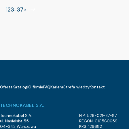
1
2
3
37
>
...
Oferta
Katalogi
O firmie
FAQ
Kariera
Strefa wiedzy
Kontakt
TECHNOKABEL S.A.
Technokabel S.A.
NIP: 526-021-37-87
ul. Nasielska 55
REGON: 010560659
04-343 Warszawa
KRS: 129682