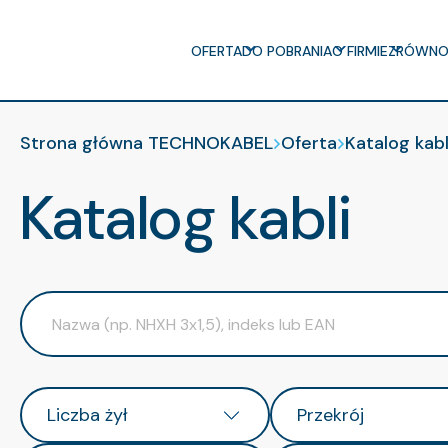
OFERTA
DO POBRANIA
O FIRMIE
ZRÓWNO
Strona główna TECHNOKABEL
Oferta
Katalog kabl
Katalog kabli
Liczba żył
Przekrój