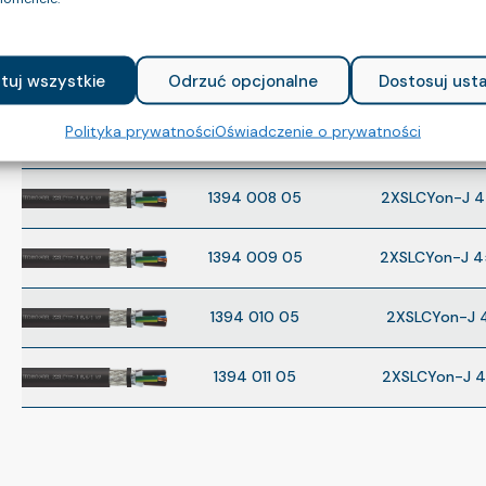
1394 005 05
2XSLCYon-J 
1394 006 05
2XSLCYon-J 
tuj wszystkie
Odrzuć opcjonalne
Dostosuj usta
Polityka prywatności
Oświadczenie o prywatności
1394 007 05
2XSLCYon-J 
1394 008 05
2XSLCYon-J 
1394 009 05
2XSLCYon-J 4
1394 010 05
2XSLCYon-J 
1394 011 05
2XSLCYon-J 