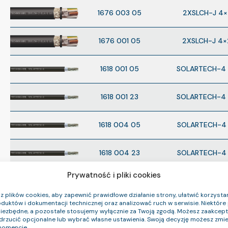
1676 003 05
2XSLCH-J 4
1676 001 05
2XSLCH-J 4×
1618 001 05
SOLARTECH-4 
1618 001 23
SOLARTECH-4 
1618 004 05
SOLARTECH-4 
1618 004 23
SOLARTECH-4 
Prywatność i pliki cookies
1618 005 05
SOLARTECH-4 1
 plików cookies, aby zapewnić prawidłowe działanie strony, ułatwić korzystan
duktów i dokumentacji technicznej oraz analizować ruch w serwisie. Niektóre p
1618 005 23
SOLARTECH-4 1
niezbędne, a pozostałe stosujemy wyłącznie za Twoją zgodą. Możesz zaakce
odrzucić opcjonalne lub wybrać własne ustawienia. Swoją decyzję możesz zmie
omencie.