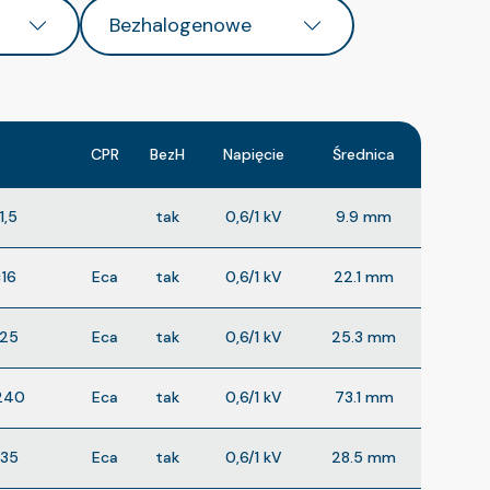
Bezhalogenowe
CPR
BezH
Napięcie
Średnica
1,5
tak
0,6/1 kV
9.9 mm
16
Eca
tak
0,6/1 kV
22.1 mm
×25
Eca
tak
0,6/1 kV
25.3 mm
240
Eca
tak
0,6/1 kV
73.1 mm
×35
Eca
tak
0,6/1 kV
28.5 mm