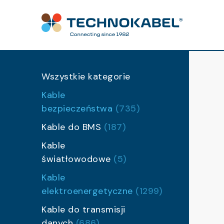
Wszystkie kategorie
Kable
bezpieczeństwa
(735)
Kable do BMS
(187)
Kable
światłowodowe
(5)
Kable
elektroenergetyczne
(1299)
Kable do transmisji
danych
(686)