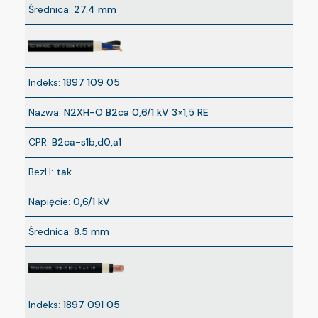
Średnica:
27.4 mm
Indeks:
1897 109 05
Nazwa:
N2XH-O B2ca 0,6/1 kV 3×1,5 RE
CPR:
B2ca-s1b,d0,a1
BezH:
tak
Napięcie:
0,6/1 kV
Średnica:
8.5 mm
Indeks:
1897 091 05