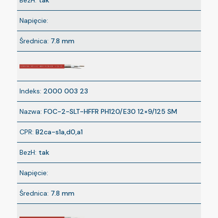
BezH:
tak
Napięcie:
Średnica:
7.8 mm
Indeks:
2000 003 23
Nazwa:
FOC-2-SLT-HFFR PH120/E30 12×9/125 SM
CPR:
B2ca-s1a,d0,a1
BezH:
tak
Napięcie:
Średnica:
7.8 mm