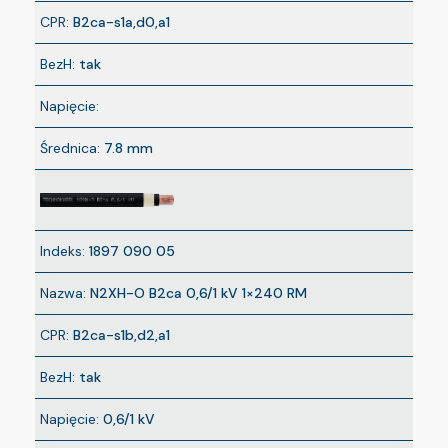
CPR:
B2ca-s1a,d0,a1
BezH:
tak
Napięcie:
Średnica:
7.8 mm
Indeks:
1897 090 05
Nazwa:
N2XH-O B2ca 0,6/1 kV 1×240 RM
CPR:
B2ca-s1b,d2,a1
BezH:
tak
Napięcie:
0,6/1 kV