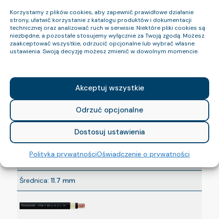
Napięcie:
0,6/1 kV
Korzystamy z plików cookies, aby zapewnić prawidłowe działanie
strony, ułatwić korzystanie z katalogu produktów i dokumentacji
Średnica:
12.7 mm
technicznej oraz analizować ruch w serwisie. Niektóre pliki cookies są
niezbędne, a pozostałe stosujemy wyłącznie za Twoją zgodą. Możesz
zaakceptować wszystkie, odrzucić opcjonalne lub wybrać własne
ustawienia. Swoją decyzję możesz zmienić w dowolnym momencie.
Indeks:
1897 093 05
Akceptuj wszystkie
Nazwa:
N2XH-J B2ca 0,6/1 kV 1×25 RM
Odrzuć opcjonalne
CPR:
B2ca-s1b,d2,a1
Dostosuj ustawienia
BezH:
tak
Polityka prywatności
Oświadczenie o prywatności
Napięcie:
0,6/1 kV
Średnica:
11.7 mm