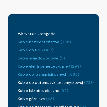
Wszystkie kategorie
Kable bezpieczeństwa
(735)
Kable do BMS
(187)
Kable światłowodowe
(5)
Kable elektroenergetyczne
(1299)
Kable do transmisji danych
(686)
Kable do automatyki przemysłowej
(721)
Kable iskrobezpieczne
(92)
Kable górnicze
(48)
Kable do zastosowań militarnych
(2)