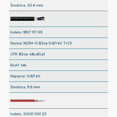
Średnica:
20.4 mm
Indeks:
1897 117 05
Nazwa:
N2XH-O B2ca 0,6/1 kV 7×1,5
CPR:
B2ca-s1b,d0,a1
BezH:
tak
Napięcie:
0,6/1 kV
Średnica:
11.9 mm
Indeks:
2000 001 23