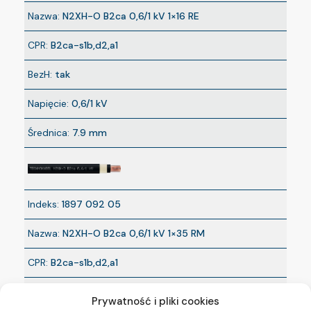
Nazwa:
N2XH-O B2ca 0,6/1 kV 1×16 RE
CPR:
B2ca-s1b,d2,a1
BezH:
tak
Napięcie:
0,6/1 kV
Średnica:
7.9 mm
Indeks:
1897 092 05
Nazwa:
N2XH-O B2ca 0,6/1 kV 1×35 RM
CPR:
B2ca-s1b,d2,a1
BezH:
tak
Prywatność i pliki cookies