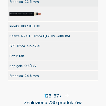
Średnica:
22.5 mm
Indeks:
1897 100 05
Nazwa:
N2XH-J B2ca 0,6/1 kV 1×185 RM
CPR:
B2ca-s1b,d2,a1
BezH:
tak
Napięcie:
0,6/1 kV
Średnica:
24.8 mm
1
2
3
37
>
...
Znaleziono 735 produktów