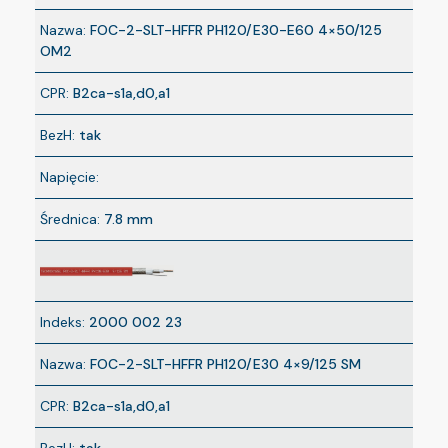
Nazwa:
FOC-2-SLT-HFFR PH120/E30-E60 4×50/125
OM2
CPR:
B2ca-s1a,d0,a1
BezH:
tak
Napięcie:
Średnica:
7.8 mm
Indeks:
2000 002 23
Nazwa:
FOC-2-SLT-HFFR PH120/E30 4×9/125 SM
CPR:
B2ca-s1a,d0,a1