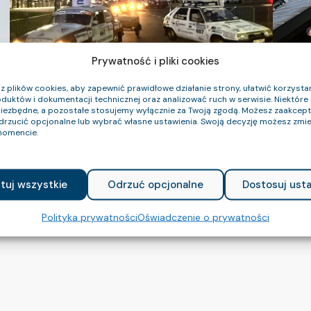
Prywatność i pliki cookies
 plików cookies, aby zapewnić prawidłowe działanie strony, ułatwić korzystan
duktów i dokumentacji technicznej oraz analizować ruch w serwisie. Niektóre p
niezbędne, a pozostałe stosujemy wyłącznie za Twoją zgodą. Możesz zaakce
Kolejny rok wspieramy Złombol
Ju
odrzucić opcjonalne lub wybrać własne ustawienia. Swoją decyzję możesz zmie
le
omencie.
Czytaj więcej
Cz
tuj wszystkie
Odrzuć opcjonalne
Dostosuj usta
Polityka prywatności
Oświadczenie o prywatności