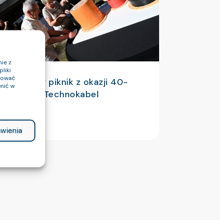
ie z
liki
ptować
bileuszowy piknik z okazji 40-
nić w
cia fabryki Technokabel
ytaj więcej
wienia