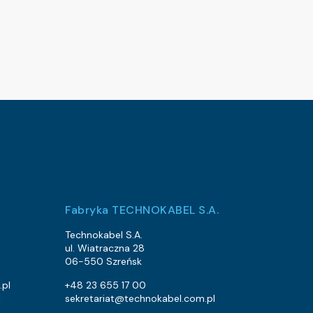
Fabryka TECHNOKABEL S.A.
Technokabel S.A.
ul. Wiatraczna 28
06-550 Szreńsk
.pl
+48 23 655 17 00
l
sekretariat@technokabel.com.pl