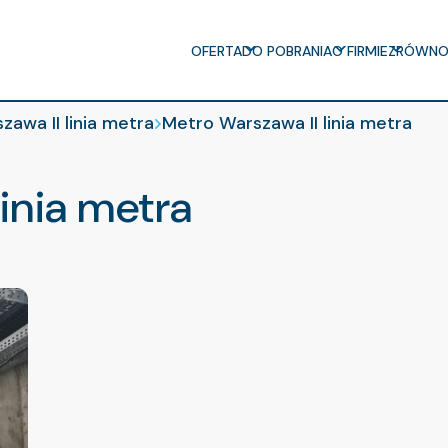
OFERTA
DO POBRANIA
O FIRMIE
ZRÓWNO
awa II linia metra
Metro Warszawa II linia metra
linia metra