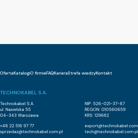
Oferta
Katalogi
O firmie
FAQ
Kariera
Strefa wiedzy
Kontakt
TECHNOKABEL S.A.
Technokabel S.A.
NIP: 526-021-37-87
ul. Nasielska 55
REGON: 010560659
04-343 Warszawa
KRS: 129682
+48 22 516 97 77
export@technokabel.com
sprzedaz@technokabel.com.pl
tech@technokabel.com.p