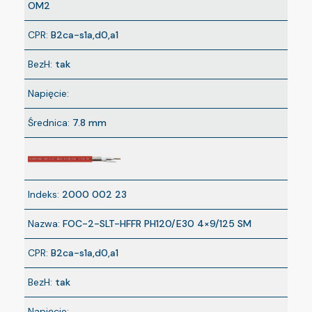
OM2
CPR:
B2ca-s1a,d0,a1
BezH:
tak
Napięcie:
Średnica:
7.8 mm
Indeks:
2000 002 23
Nazwa:
FOC-2-SLT-HFFR PH120/E30 4×9/125 SM
CPR:
B2ca-s1a,d0,a1
BezH:
tak
Napięcie: