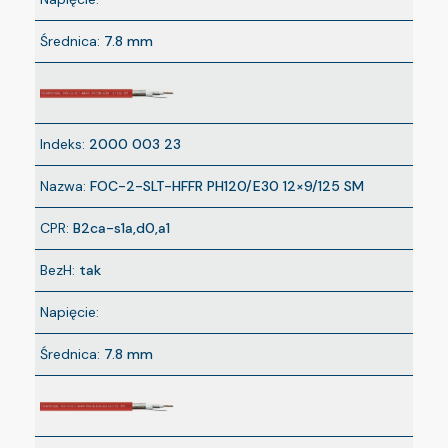
Średnica:
7.8 mm
Indeks:
2000 003 23
Nazwa:
FOC-2-SLT-HFFR PH120/E30 12×9/125 SM
CPR:
B2ca-s1a,d0,a1
BezH:
tak
Napięcie:
Średnica:
7.8 mm