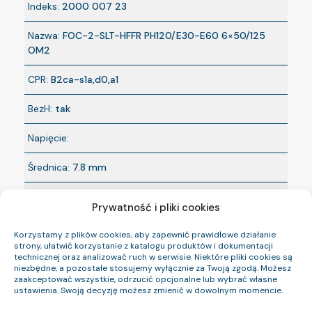
Indeks:
2000 007 23
Nazwa:
FOC-2-SLT-HFFR PH120/E30-E60 6×50/125
OM2
CPR:
B2ca-s1a,d0,a1
BezH:
tak
Napięcie:
Średnica:
7.8 mm
Prywatność i pliki cookies
Korzystamy z plików cookies, aby zapewnić prawidłowe działanie
Indeks:
2000 008 23
strony, ułatwić korzystanie z katalogu produktów i dokumentacji
technicznej oraz analizować ruch w serwisie. Niektóre pliki cookies są
Nazwa:
FOC-2-SLT-HFFR PH120/E30 6×9/125 SM
niezbędne, a pozostałe stosujemy wyłącznie za Twoją zgodą. Możesz
zaakceptować wszystkie, odrzucić opcjonalne lub wybrać własne
ustawienia. Swoją decyzję możesz zmienić w dowolnym momencie.
CPR:
B2ca-s1a,d0,a1