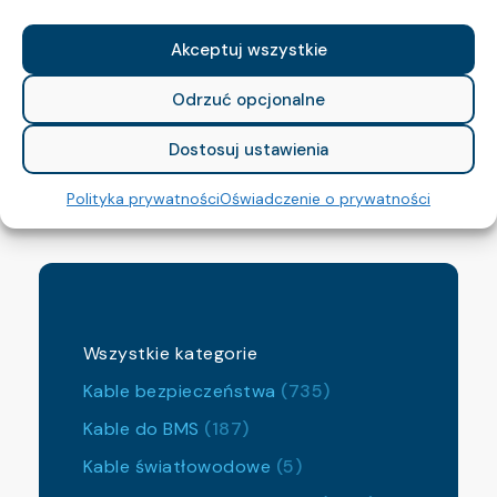
BezH:
tak
Akceptuj wszystkie
Napięcie:
Odrzuć opcjonalne
Średnica:
7.8 mm
Dostosuj ustawienia
Polityka prywatności
Oświadczenie o prywatności
Wszystkie kategorie
Kable bezpieczeństwa
(735)
Kable do BMS
(187)
Kable światłowodowe
(5)