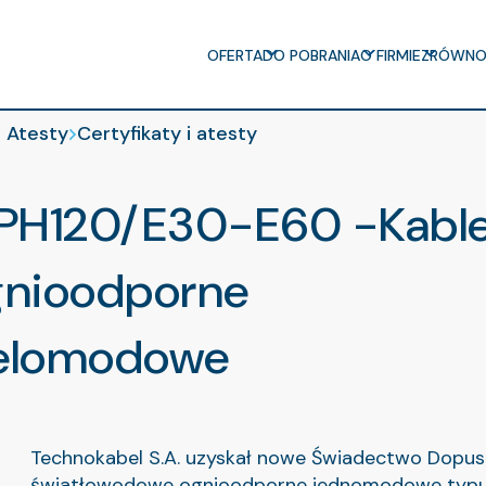
atesty
OFERTA
DO POBRANIA
O FIRMIE
ZRÓWNO
i Atesty
Certyfikaty i atesty
PH120/E30-E60 -Kabl
gnioodporne
ielomodowe
Technokabel S.A. uzyskał nowe Świadectwo Dopus
światłowodowe ognioodporne jednomodowe typ