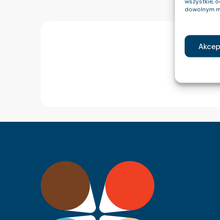
wszystkie, 
dowolnym m
Akcep