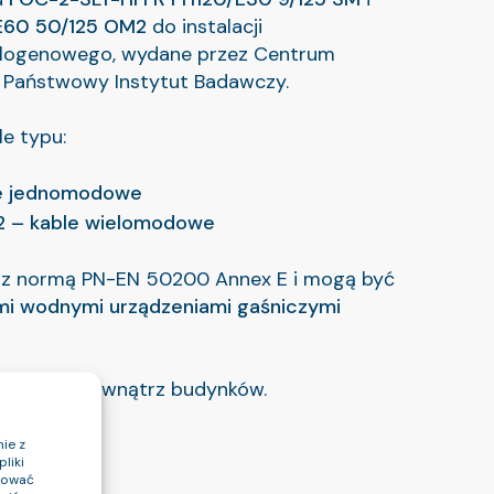
E60 50/125 OM2
do instalacji
logenowego, wydane przez Centrum
Państwowy Instytut Badawczy.
e typu:
e jednomodowe
 – kable wielomodowe
e z normą PN-EN 50200 Annex E i mogą być
mi wodnymi urządzeniami gaśniczymi
nątrz i na zewnątrz budynków.
ie z
liki
ptować