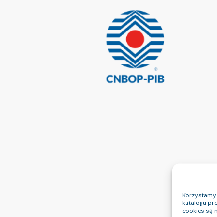
Korzystamy z
katalogu pro
cookies są 