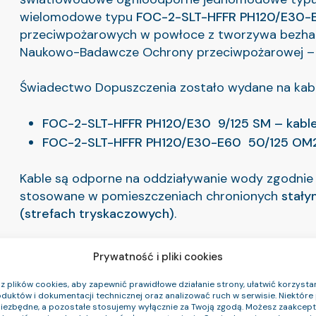
wielomodowe typu
FOC-2-SLT-HFFR PH120/E30-
przeciwpożarowych w powłoce z tworzywa bezha
Naukowo-Badawcze Ochrony przeciwpożarowej – 
Świadectwo Dopuszczenia zostało wydane na kabl
FOC-2-SLT-HFFR PH120/E30
9/125 SM – kabl
FOC-2-SLT-HFFR PH120/E30-E60
50/125 OM2
Kable są odporne na oddziaływanie wody zgodni
stosowane w pomieszczeniach chronionych
stały
(strefach tryskaczowych)
.
Kable przeznaczone są do instalacji na stałe wew
Prywatność i pliki cookies
 plików cookies, aby zapewnić prawidłowe działanie strony, ułatwić korzystan
duktów i dokumentacji technicznej oraz analizować ruch w serwisie. Niektóre p
niezbędne, a pozostałe stosujemy wyłącznie za Twoją zgodą. Możesz zaakce