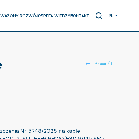
PL
WAŻONY ROZWÓJ
STREFA WIEDZY
KONTAKT
e
Powrót
zczenia Nr 5748/2025 na kable
u
FOC-2-SLT-HFFR PH120/E30 9/125 SM
i