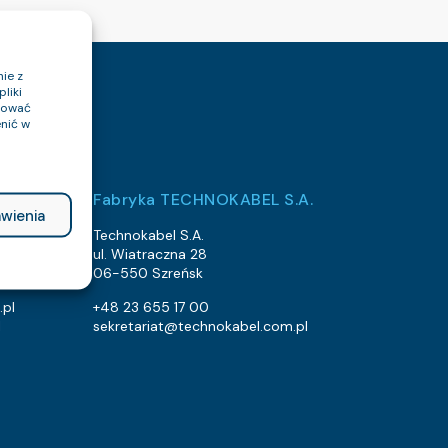
ie z
liki
ptować
nić w
Fabryka TECHNOKABEL S.A.
wienia
Technokabel S.A.
ul. Wiatraczna 28
06-550 Szreńsk
.pl
+48 23 655 17 00
l
sekretariat@technokabel.com.pl