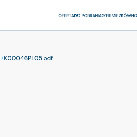
OFERTA
DO POBRANIA
O FIRMIE
ZRÓWNO
K00046PL05.pdf
i