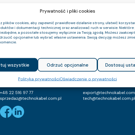
Prywatność i pliki cookies
 plików cookies, aby zapewnić prawidłowe działanie strony, ułatwić korzystan
duktów i dokumentacji technicznej oraz analizować ruch w serwisie. Niektóre p
niezbędne, a pozostałe stosujemy wyłącznie za Twoją zgodą. Możesz zaakce
odrzucić opcjonalne lub wybrać własne ustawienia. Swoją decyzję możesz zmie
Oferta
Katalogi
O firmie
FAQ
Kariera
Strefa wiedzy
Kontakt
omencie.
TECHNOKABEL S.A.
tuj wszystkie
Odrzuć opcjonalne
Dostosuj usta
Technokabel S.A.
NIP: 526-021-37-87
ul. Nasielska 55
REGON: 010560659
Polityka prywatności
Oświadczenie o prywatności
04-343 Warszawa
KRS: 129682
+48 22 516 97 77
export@technokabel.com
sprzedaz@technokabel.com.pl
tech@technokabel.com.p