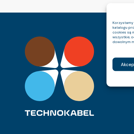
Korzystamy z
katalogu pro
cookies są 
wszystkie, 
dowolnym m
Akcep