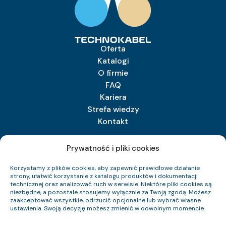
Oferta
Katalogi
O firmie
FAQ
Kariera
Strefa wiedzy
Kontakt
Prywatność i pliki cookies
TECHNOKABEL S.A.
Korzystamy z plików cookies, aby zapewnić prawidłowe działanie
Technokabel S.A.
strony, ułatwić korzystanie z katalogu produktów i dokumentacji
ul. Nasielska 55
technicznej oraz analizować ruch w serwisie. Niektóre pliki cookies są
niezbędne, a pozostałe stosujemy wyłącznie za Twoją zgodą. Możesz
04-343 Warszawa
zaakceptować wszystkie, odrzucić opcjonalne lub wybrać własne
ustawienia. Swoją decyzję możesz zmienić w dowolnym momencie.
+48 22 516 97 77
sprzedaz@technokabel.com.pl