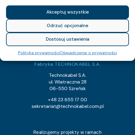
NIP: 526-021-37-87
Akceptuj wszystkie
REGON: 010560659
KRS: 129682
Odrzuć opcjonalne
export@technokabel.com.pl
Dostosuj ustawienia
tech@technokabel.com.pl
Polityka prywatności
Oświadczenie o prywatności
Fabryka TECHNOKABEL S.A.
Technokabel S.A.
ul. Wiatraczna 28
06-550 Szreńsk
+48 23 655 17 00
sekretariat@technokabel.com.pl
Realizujemy projekty w ramach