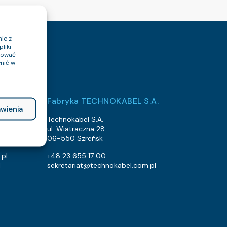
ie z
liki
ptować
nić w
Fabryka TECHNOKABEL S.A.
wienia
Technokabel S.A.
ul. Wiatraczna 28
06-550 Szreńsk
.pl
+48 23 655 17 00
l
sekretariat@technokabel.com.pl