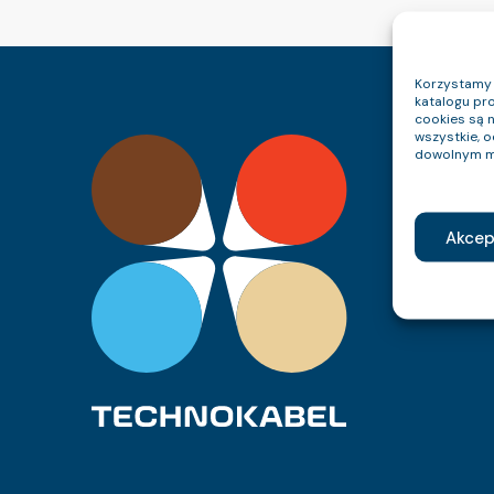
Korzystamy z
katalogu pro
cookies są 
wszystkie, 
dowolnym m
Akcep