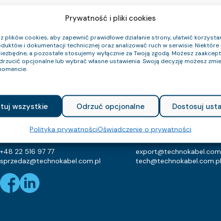
Prywatność i pliki cookies
 plików cookies, aby zapewnić prawidłowe działanie strony, ułatwić korzystan
duktów i dokumentacji technicznej oraz analizować ruch w serwisie. Niektóre p
niezbędne, a pozostałe stosujemy wyłącznie za Twoją zgodą. Możesz zaakce
odrzucić opcjonalne lub wybrać własne ustawienia. Swoją decyzję możesz zmie
Oferta
Katalogi
O firmie
FAQ
Kariera
Strefa wiedzy
Kontakt
omencie.
TECHNOKABEL S.A.
tuj wszystkie
Odrzuć opcjonalne
Dostosuj usta
Technokabel S.A.
NIP: 526-021-37-87
ul. Nasielska 55
REGON: 010560659
Polityka prywatności
Oświadczenie o prywatności
04-343 Warszawa
KRS: 129682
+48 22 516 97 77
export@technokabel.com
sprzedaz@technokabel.com.pl
tech@technokabel.com.p