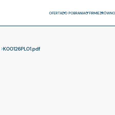
OFERTA
DO POBRANIA
O FIRMIE
ZRÓWNO
K00126PL01.pdf
i