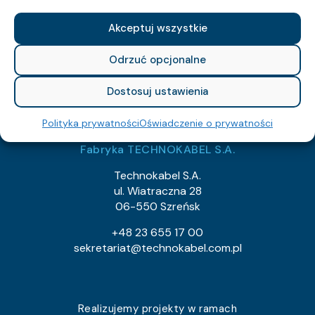
NIP: 526-021-37-87
Akceptuj wszystkie
REGON: 010560659
KRS: 129682
Odrzuć opcjonalne
export@technokabel.com.pl
Dostosuj ustawienia
tech@technokabel.com.pl
Polityka prywatności
Oświadczenie o prywatności
Fabryka TECHNOKABEL S.A.
Technokabel S.A.
ul. Wiatraczna 28
06-550 Szreńsk
+48 23 655 17 00
sekretariat@technokabel.com.pl
Realizujemy projekty w ramach