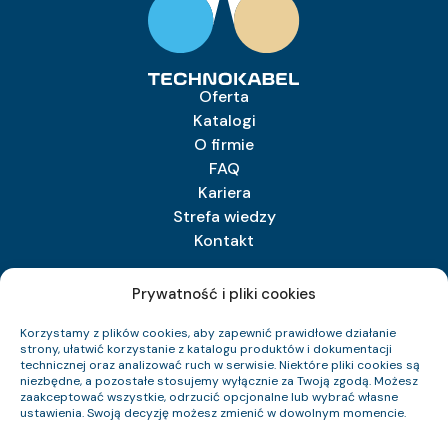
Oferta
Katalogi
O firmie
FAQ
Kariera
Strefa wiedzy
Kontakt
Prywatność i pliki cookies
TECHNOKABEL S.A.
Korzystamy z plików cookies, aby zapewnić prawidłowe działanie
Technokabel S.A.
strony, ułatwić korzystanie z katalogu produktów i dokumentacji
ul. Nasielska 55
technicznej oraz analizować ruch w serwisie. Niektóre pliki cookies są
niezbędne, a pozostałe stosujemy wyłącznie za Twoją zgodą. Możesz
04-343 Warszawa
zaakceptować wszystkie, odrzucić opcjonalne lub wybrać własne
ustawienia. Swoją decyzję możesz zmienić w dowolnym momencie.
+48 22 516 97 77
sprzedaz@technokabel.com.pl