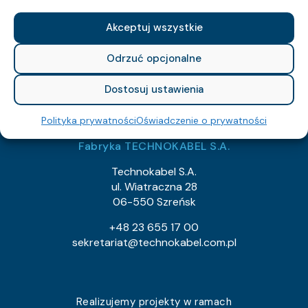
NIP: 526-021-37-87
Akceptuj wszystkie
REGON: 010560659
KRS: 129682
Odrzuć opcjonalne
export@technokabel.com.pl
Dostosuj ustawienia
tech@technokabel.com.pl
Polityka prywatności
Oświadczenie o prywatności
Fabryka TECHNOKABEL S.A.
Technokabel S.A.
ul. Wiatraczna 28
06-550 Szreńsk
+48 23 655 17 00
sekretariat@technokabel.com.pl
Realizujemy projekty w ramach