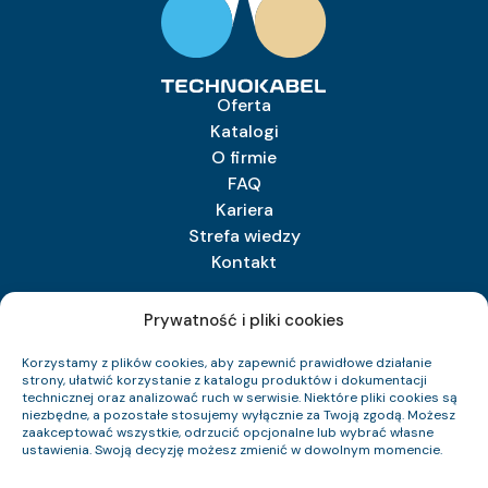
Oferta
Katalogi
O firmie
FAQ
Kariera
Strefa wiedzy
Kontakt
Prywatność i pliki cookies
TECHNOKABEL S.A.
Korzystamy z plików cookies, aby zapewnić prawidłowe działanie
Technokabel S.A.
strony, ułatwić korzystanie z katalogu produktów i dokumentacji
ul. Nasielska 55
technicznej oraz analizować ruch w serwisie. Niektóre pliki cookies są
niezbędne, a pozostałe stosujemy wyłącznie za Twoją zgodą. Możesz
04-343 Warszawa
zaakceptować wszystkie, odrzucić opcjonalne lub wybrać własne
ustawienia. Swoją decyzję możesz zmienić w dowolnym momencie.
+48 22 516 97 77
sprzedaz@technokabel.com.pl