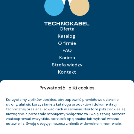
Oferta
Katalogi
O firmie
FAQ
Kariera
Strefa wiedzy
Kontakt
Prywatność i pliki cookies
TECHNOKABEL S.A.
Korzystamy z plików cookies, aby zapewnić prawidłowe działanie
Technokabel S.A.
strony, ułatwić korzystanie z katalogu produktów i dokumentacji
ul. Nasielska 55
technicznej oraz analizować ruch w serwisie. Niektóre pliki cookies są
niezbędne, a pozostałe stosujemy wyłącznie za Twoją zgodą. Możesz
04-343 Warszawa
zaakceptować wszystkie, odrzucić opcjonalne lub wybrać własne
ustawienia. Swoją decyzję możesz zmienić w dowolnym momencie.
+48 22 516 97 77
sprzedaz@technokabel.com.pl