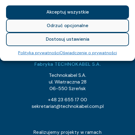
NIP: 526-021-37-87
Akceptuj wszystkie
REGON: 010560659
KRS: 129682
Odrzuć opcjonalne
export@technokabel.com.pl
Dostosuj ustawienia
tech@technokabel.com.pl
Polityka prywatności
Oświadczenie o prywatności
Fabryka TECHNOKABEL S.A.
Technokabel S.A.
ul. Wiatraczna 28
06-550 Szreńsk
+48 23 655 17 00
sekretariat@technokabel.com.pl
Realizujemy projekty w ramach