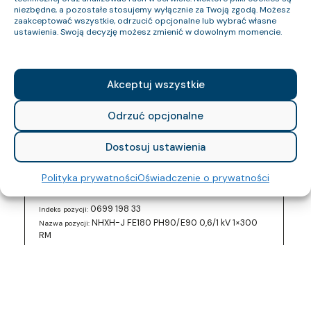
niezbędne, a pozostałe stosujemy wyłącznie za Twoją zgodą. Możesz
0699 196 33
Indeks pozycji:
zaakceptować wszystkie, odrzucić opcjonalne lub wybrać własne
NHXH-J FE180 PH90/E90 0,6/1 kV 5×16 RE
Nazwa pozycji:
ustawienia. Swoją decyzję możesz zmienić w dowolnym momencie.
B2ca-s1a,d0,a1
Klasa CPR:
21
Średnica zewnętrzna (około) mm:
1109
Waga kabla (około) kg/km:
Akceptuj wszystkie
768
Indeks Cu:
0699 197 33
Indeks pozycji:
Odrzuć opcjonalne
NHXH-J FE180 PH90/E90 0,6/1 kV 7×6 RE
Nazwa pozycji:
B2ca-s1a,d0,a1
Klasa CPR:
Dostosuj ustawienia
17.7
Średnica zewnętrzna (około) mm:
672
Waga kabla (około) kg/km:
Polityka prywatności
Oświadczenie o prywatności
403.2
Indeks Cu:
0699 198 33
Indeks pozycji:
NHXH-J FE180 PH90/E90 0,6/1 kV 1×300
Nazwa pozycji:
RM
B2ca-s1a,d0,a1
Klasa CPR:
28.3
Średnica zewnętrzna (około) mm:
3013
Waga kabla (około) kg/km:
2880
Indeks Cu: