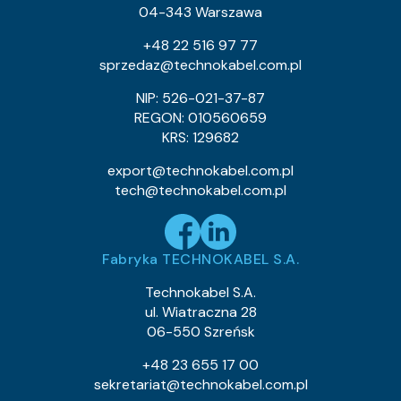
04-343 Warszawa
0954 025 05
Indeks pozycji:
YKYFtyżo 0,6/1 kV 5×10 RE
Nazwa pozycji:
+48 22 516 97 77
Eca
Klasa CPR:
sprzedaz@technokabel.com.pl
19.8
Średnica zewnętrzna (około) mm:
935
Waga kabla (około) kg/km:
NIP: 526-021-37-87
480
Indeks Cu:
REGON: 010560659
KRS: 129682
0954 026 05
Indeks pozycji:
YKYFtyżo 0,6/1 kV 3×25 RM
Nazwa pozycji:
export@technokabel.com.pl
Eca
Klasa CPR:
tech@technokabel.com.pl
23.4
Średnica zewnętrzna (około) mm:
1312
Waga kabla (około) kg/km:
720
Indeks Cu:
Fabryka TECHNOKABEL S.A.
0954 027 05
Indeks pozycji:
YKYFtyżo 0,6/1 kV 3×16 RE
Nazwa pozycji:
Technokabel S.A.
Eca
Klasa CPR:
ul. Wiatraczna 28
18.7
Średnica zewnętrzna (około) mm:
06-550 Szreńsk
867
Waga kabla (około) kg/km:
460.8
Indeks Cu:
+48 23 655 17 00
sekretariat@technokabel.com.pl
0954 028 05
Indeks pozycji: