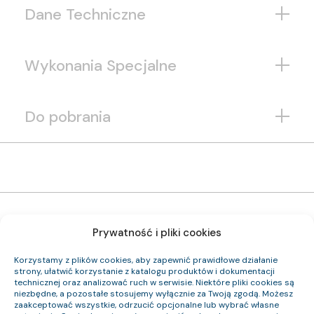
Dane Techniczne
Wykonania Specjalne
Do pobrania
Prywatność i pliki cookies
Korzystamy z plików cookies, aby zapewnić prawidłowe działanie
0954 057 05
strony, ułatwić korzystanie z katalogu produktów i dokumentacji
Indeks pozycji:
technicznej oraz analizować ruch w serwisie. Niektóre pliki cookies są
YKYFtyżo 0,6/1 kV 3×50 RM
Nazwa pozycji:
niezbędne, a pozostałe stosujemy wyłącznie za Twoją zgodą. Możesz
Eca
Klasa CPR:
zaakceptować wszystkie, odrzucić opcjonalne lub wybrać własne
29.7
Średnica zewnętrzna (około) mm: