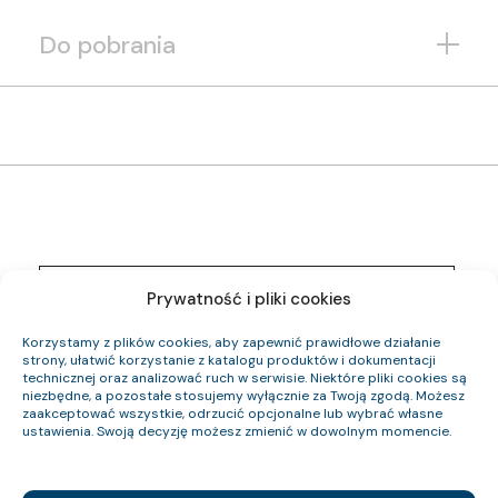
Do pobrania
1072 017 05
Indeks pozycji:
Prywatność i pliki cookies
YnKXSżo-O 0,6/1 kV 5×50 RM
Nazwa pozycji:
Eca
Klasa CPR:
Korzystamy z plików cookies, aby zapewnić prawidłowe działanie
30.9
Średnica zewnętrzna (około) mm:
strony, ułatwić korzystanie z katalogu produktów i dokumentacji
2743
technicznej oraz analizować ruch w serwisie. Niektóre pliki cookies są
Waga kabla (około) kg/km:
niezbędne, a pozostałe stosujemy wyłącznie za Twoją zgodą. Możesz
2400
Indeks Cu:
zaakceptować wszystkie, odrzucić opcjonalne lub wybrać własne
ustawienia. Swoją decyzję możesz zmienić w dowolnym momencie.
1072 018 05
Indeks pozycji:
YnKXSżo-O 0,6/1 kV 5×35 RM
Nazwa pozycji:
Eca
Klasa CPR: