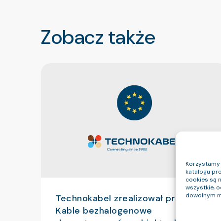
Zobacz także
Korzystamy z
katalogu pro
cookies są 
wszystkie, 
dowolnym m
Technokabel zrealizował projekt pt:
Kable bezhalogenowe