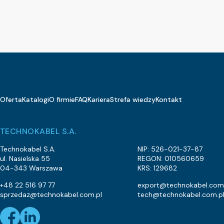
Oferta
Katalogi
O firmie
FAQ
Kariera
Strefa wiedzy
Kontakt
TECHNOKABEL S.A.
Technokabel S.A.
NIP: 526-021-37-87
ul. Nasielska 55
REGON: 010560659
04-343 Warszawa
KRS: 129682
+48 22 516 97 77
export@technokabel.com
sprzedaz@technokabel.com.pl
tech@technokabel.com.p