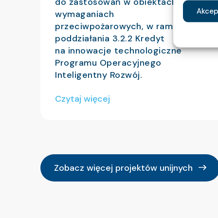
do zastosowań w obiektach o podwy
Akcep
wymaganiach
przeciwpożarowych, w ramach
poddziałania 3.2.2 Kredyt
na innowacje technologiczne
Programu Operacyjnego
Inteligentny Rozwój.
Czytaj więcej
Zobacz więcej projektów unijnych