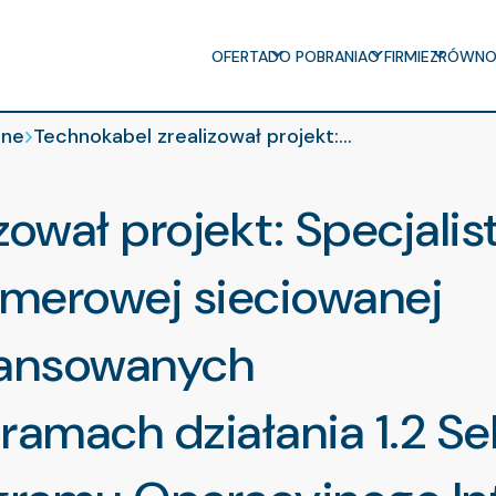
e
OFERTA
DO POBRANIA
O FIRMIE
ZRÓWNO
jne
Technokabel zrealizował projekt:…
zował projekt: Specjali
limerowej sieciowanej
wansowanych
ramach działania 1.2 S