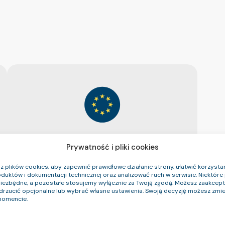
Prywatność i pliki cookies
 plików cookies, aby zapewnić prawidłowe działanie strony, ułatwić korzystan
duktów i dokumentacji technicznej oraz analizować ruch w serwisie. Niektóre p
niezbędne, a pozostałe stosujemy wyłącznie za Twoją zgodą. Możesz zaakce
odrzucić opcjonalne lub wybrać własne ustawienia. Swoją decyzję możesz zmie
omencie.
Technokabel zrealizował projekt:
Prototypy mikrokabli