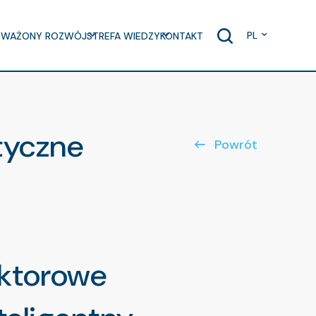
PL
WAŻONY ROZWÓJ
STREFA WIEDZY
KONTAKT
styczne
Powrót
ektorowe