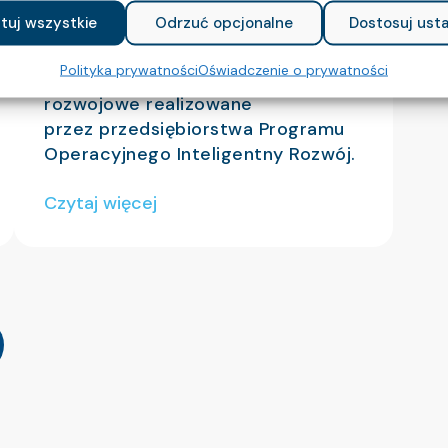
ższonych
do zastosowań w wysoce
tuj wszystkie
Odrzuć opcjonalne
Dostosuj usta
zaawansowanych dziedzinach
przemysłu, w ramach poddziałania
Polityka prywatności
Oświadczenie o prywatności
1.1.1 Badania przemysłowe i prace
rozwojowe realizowane
przez przedsiębiorstwa Programu
Operacyjnego Inteligentny Rozwój.
Czytaj więcej