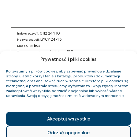
0112 244 10
Indeks pozycji:
LiYCY 24×1,5
Nazwa pozycji:
Eca
Klasa CPR:
16.3
Średnica zewnętrzna (około) mm:
490
Waga kabla (około) kg/km:
Prywatność i pliki cookies
389.3
Indeks Cu:
Korzystamy z plików cookies, aby zapewnić prawidłowe działanie
0112 253 10
strony, ułatwić korzystanie z katalogu produktów i dokumentacji
Indeks pozycji:
technicznej oraz analizować ruch w serwisie. Niektóre pliki cookies są
LIYCY 8×1,5
Nazwa pozycji:
niezbędne, a pozostałe stosujemy wyłącznie za Twoją zgodą. Możesz
Eca
Klasa CPR:
zaakceptować wszystkie, odrzucić opcjonalne lub wybrać własne
9.6
Średnica zewnętrzna (około) mm:
ustawienia. Swoją decyzję możesz zmienić w dowolnym momencie.
184
Waga kabla (około) kg/km:
135.4
Indeks Cu:
Akceptuj wszystkie
0112 258 10
Indeks pozycji:
LIYCY 27×1,5
Nazwa pozycji:
Eca
Klasa CPR:
Odrzuć opcjonalne
16.6
Średnica zewnętrzna (około) mm: