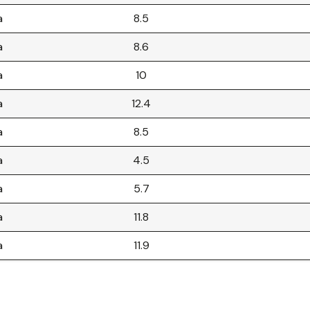
a
8.5
a
8.6
a
10
a
12.4
a
8.5
a
4.5
a
5.7
a
11.8
a
11.9
a
12.4
a
13.7