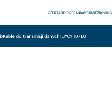
OFERTA
DO POBRANIA
O FIRMIE
ZRÓWNO
i
Kable do transmisji danych
LIYCY 18×1,0