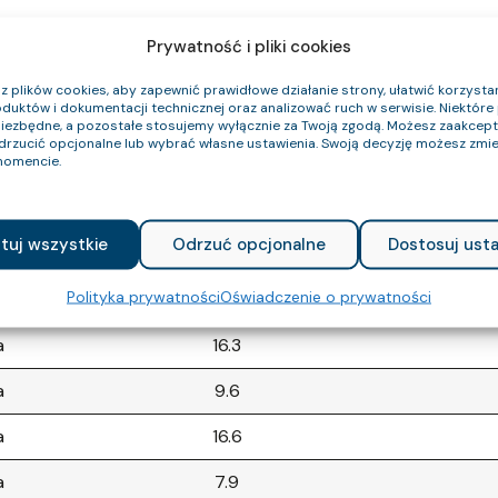
ornością na działanie olejów.
Prywatność i pliki cookies
 plików cookies, aby zapewnić prawidłowe działanie strony, ułatwić korzystan
duktów i dokumentacji technicznej oraz analizować ruch w serwisie. Niektóre p
niezbędne, a pozostałe stosujemy wyłącznie za Twoją zgodą. Możesz zaakce
odrzucić opcjonalne lub wybrać własne ustawienia. Swoją decyzję możesz zmie
omencie.
tuj wszystkie
Odrzuć opcjonalne
Dostosuj usta
 CPR
Średnica zewnętrzna (około) mm
Waga k
Polityka prywatności
Oświadczenie o prywatności
a
16.3
a
9.6
a
16.6
a
7.9