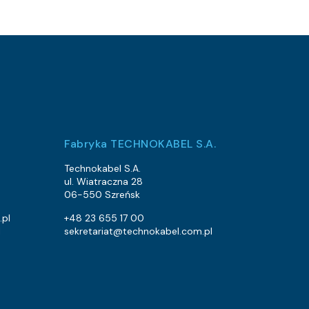
435
367.9
193
119.4
49
28.8
74
28.8
372
289.5
Fabryka TECHNOKABEL S.A.
521
404.6
Technokabel S.A.
ul. Wiatraczna 28
94
57.7
06-550 Szreńsk
271
193.3
.pl
+48 23 655 17 00
l
sekretariat@technokabel.com.pl
76
44.8
110
68.9
327
239.7