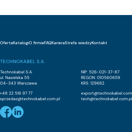
a
14.5
a
10.8
a
6
Oferta
Katalogi
O firmie
FAQ
Kariera
Strefa wiedzy
Kontakt
a
6.5
a
13.7
TECHNOKABEL S.A.
a
16.6
Technokabel S.A.
NIP: 526-021-37-87
ul. Nasielska 55
REGON: 010560659
a
7.3
04-343 Warszawa
KRS: 129682
a
12.7
+48 22 516 97 77
export@technokabel.com
sprzedaz@technokabel.com.pl
tech@technokabel.com.p
a
6.9
a
7.8
a
13