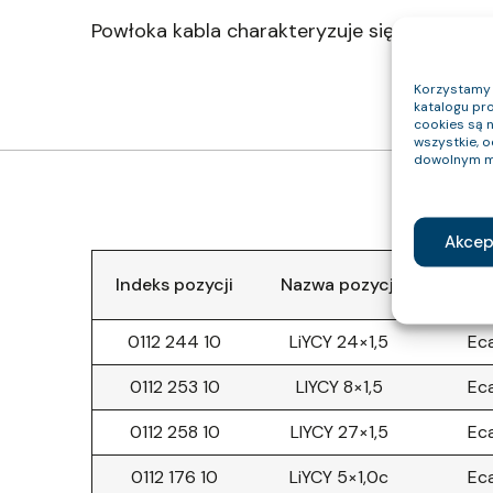
Powłoka kabla charakteryzuje się dobrą odp
Korzystamy z
katalogu pro
cookies są 
wszystkie, 
dowolnym m
Akcep
Indeks pozycji
Nazwa pozycji
Klasa
0112 244 10
LiYCY 24×1,5
Ec
0112 253 10
LIYCY 8×1,5
Ec
0112 258 10
LIYCY 27×1,5
Ec
0112 176 10
LiYCY 5×1,0c
Ec