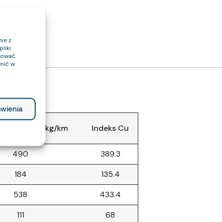
ie z
liki
ptować
nić w
wienia
abla (około) kg/km
Indeks Cu
490
389.3
184
135.4
538
433.4
111
68