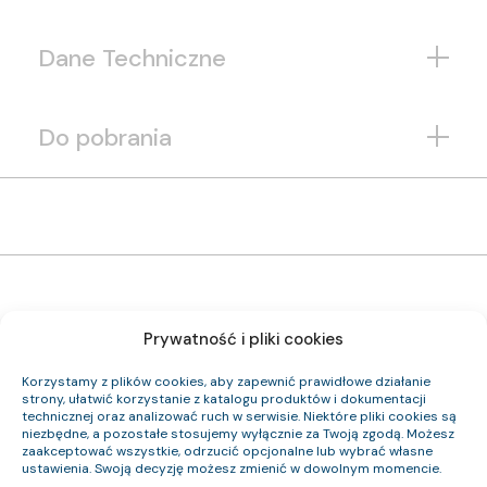
Dane Techniczne
Do pobrania
Prywatność i pliki cookies
1192 124 33
Indeks pozycji:
Korzystamy z plików cookies, aby zapewnić prawidłowe działanie
(N)HXH FE180 PH90/E90 0,6/1 kV 24×1,5 RE
strony, ułatwić korzystanie z katalogu produktów i dokumentacji
Nazwa pozycji:
technicznej oraz analizować ruch w serwisie. Niektóre pliki cookies są
Cca-s2,d0,a1
Klasa CPR:
niezbędne, a pozostałe stosujemy wyłącznie za Twoją zgodą. Możesz
23.3
Średnica zewnętrzna (około) mm:
zaakceptować wszystkie, odrzucić opcjonalne lub wybrać własne
827
Waga kabla (około) kg/km:
ustawienia. Swoją decyzję możesz zmienić w dowolnym momencie.
345.6
Indeks Cu: