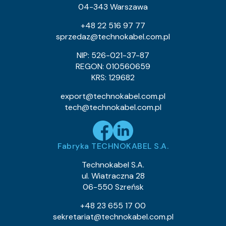
04-343 Warszawa
0955 005 05
Indeks pozycji:
YKSYFtyżo-Nr 0,6/1 kV 19×1,5
Nazwa pozycji:
+48 22 516 97 77
Eca
Klasa CPR:
sprzedaz@technokabel.com.pl
18.9
Średnica zewnętrzna (około) mm:
712
Waga kabla (około) kg/km:
NIP: 526-021-37-87
273.6
Indeks Cu:
REGON: 010560659
KRS: 129682
0955 006 05
Indeks pozycji:
YKSYFtyżo-Nr 0,6/1 kV 10×4
Nazwa pozycji:
export@technokabel.com.pl
Eca
Klasa CPR:
tech@technokabel.com.pl
21.4
Średnica zewnętrzna (około) mm:
901
Waga kabla (około) kg/km:
384
Indeks Cu:
Fabryka TECHNOKABEL S.A.
0955 007 05
Indeks pozycji:
YKSYFtyżo-Nr 0,6/1 kV 7×1,5
Nazwa pozycji:
Technokabel S.A.
Eca
Klasa CPR:
ul. Wiatraczna 28
13.4
Średnica zewnętrzna (około) mm:
06-550 Szreńsk
357
Waga kabla (około) kg/km:
100.8
Indeks Cu:
+48 23 655 17 00
sekretariat@technokabel.com.pl
0955 008 05
Indeks pozycji: