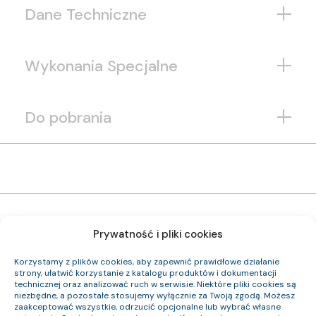
Dane Techniczne
Wykonania Specjalne
Do pobrania
Prywatność i pliki cookies
Korzystamy z plików cookies, aby zapewnić prawidłowe działanie
0955 014 05
strony, ułatwić korzystanie z katalogu produktów i dokumentacji
Indeks pozycji:
technicznej oraz analizować ruch w serwisie. Niektóre pliki cookies są
YKSYFtyżo-Nr 0,6/1 kV 10×2,5
Nazwa pozycji:
niezbędne, a pozostałe stosujemy wyłącznie za Twoją zgodą. Możesz
Eca
Klasa CPR:
zaakceptować wszystkie, odrzucić opcjonalne lub wybrać własne
17.7
Średnica zewnętrzna (około) mm: