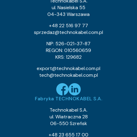
Technokabel S.A.
302.4
Indeks Cu:
ul. Nasielska 55
04-343 Warszawa
0955 005 05
Indeks pozycji:
YKSYFtyżo-Nr 0,6/1 kV 19×1,5
Nazwa pozycji:
+48 22 516 97 77
Eca
Klasa CPR:
sprzedaz@technokabel.com.pl
18.9
Średnica zewnętrzna (około) mm:
712
Waga kabla (około) kg/km:
NIP: 526-021-37-87
273.6
Indeks Cu:
REGON: 010560659
KRS: 129682
0955 006 05
Indeks pozycji:
YKSYFtyżo-Nr 0,6/1 kV 10×4
Nazwa pozycji:
export@technokabel.com.pl
Eca
Klasa CPR:
tech@technokabel.com.pl
21.4
Średnica zewnętrzna (około) mm:
901
Waga kabla (około) kg/km:
384
Indeks Cu:
Fabryka TECHNOKABEL S.A.
0955 007 05
Indeks pozycji:
YKSYFtyżo-Nr 0,6/1 kV 7×1,5
Nazwa pozycji:
Technokabel S.A.
Eca
Klasa CPR:
ul. Wiatraczna 28
13.4
Średnica zewnętrzna (około) mm:
06-550 Szreńsk
357
Waga kabla (około) kg/km:
100.8
Indeks Cu:
+48 23 655 17 00