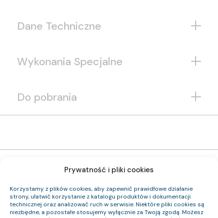
Dane Techniczne
Wykonania Specjalne
Do pobrania
Prywatność i pliki cookies
Korzystamy z plików cookies, aby zapewnić prawidłowe działanie
strony, ułatwić korzystanie z katalogu produktów i dokumentacji
0955 014 05
technicznej oraz analizować ruch w serwisie. Niektóre pliki cookies są
Indeks pozycji:
niezbędne, a pozostałe stosujemy wyłącznie za Twoją zgodą. Możesz
YKSYFtyżo-Nr 0,6/1 kV 10×2,5
Nazwa pozycji: