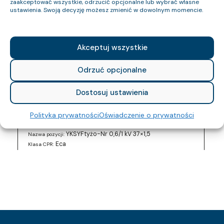
zaakceptować wszystkie, odrzucić opcjonalne lub wybrać własne
Eca
Klasa CPR:
ustawienia. Swoją decyzję możesz zmienić w dowolnym momencie.
17.7
Średnica zewnętrzna (około) mm:
617
Waga kabla (około) kg/km:
240
Indeks Cu:
Akceptuj wszystkie
0955 015 05
Indeks pozycji:
YKSYFtyżo-Nr 0,6/1 kV 14×2,5
Nazwa pozycji:
Odrzuć opcjonalne
Eca
Klasa CPR:
19.2
Średnica zewnętrzna (około) mm:
Dostosuj ustawienia
764
Waga kabla (około) kg/km:
336
Indeks Cu:
Polityka prywatności
Oświadczenie o prywatności
0955 016 05
Indeks pozycji:
YKSYFtyżo-Nr 0,6/1 kV 37×1,5
Nazwa pozycji:
Eca
Klasa CPR:
24.6
Średnica zewnętrzna (około) mm:
1199
Waga kabla (około) kg/km:
532.8
Indeks Cu:
0955 017 05
Indeks pozycji:
YKSYFtyżo-Nr 0,6/1 kV 19×2,5
Nazwa pozycji:
Eca
Klasa CPR:
21
Średnica zewnętrzna (około) mm: