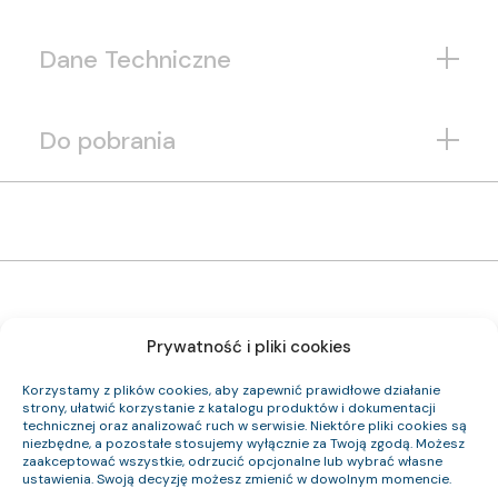
Dane Techniczne
Do pobrania
Prywatność i pliki cookies
1192 126 33
Indeks pozycji:
Korzystamy z plików cookies, aby zapewnić prawidłowe działanie
(N)HXH-J FE180 PH90/E90 0,6/1 kV 10×2,5
strony, ułatwić korzystanie z katalogu produktów i dokumentacji
Nazwa pozycji:
technicznej oraz analizować ruch w serwisie. Niektóre pliki cookies są
RE
niezbędne, a pozostałe stosujemy wyłącznie za Twoją zgodą. Możesz
B2ca-s1b,d0,a1
Klasa CPR:
zaakceptować wszystkie, odrzucić opcjonalne lub wybrać własne
17.9
Średnica zewnętrzna (około) mm:
ustawienia. Swoją decyzję możesz zmienić w dowolnym momencie.
533
Waga kabla (około) kg/km: