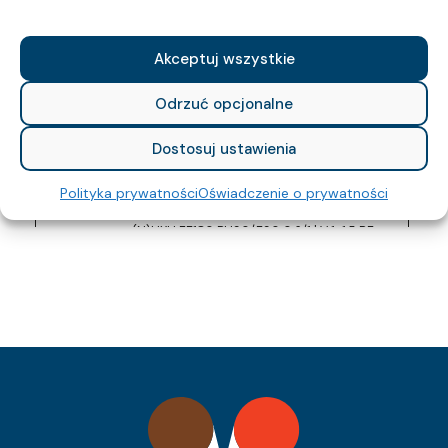
240
Indeks Cu:
1192 127 33
Indeks pozycji:
Akceptuj wszystkie
(N)HXH-J FE180 PH90/E90 0,6/1 kV 30×1,5
Nazwa pozycji:
RE
Odrzuć opcjonalne
Cca-s2,d0,a1
Klasa CPR:
24.7
Średnica zewnętrzna (około) mm:
Dostosuj ustawienia
979
Waga kabla (około) kg/km:
432
Indeks Cu:
Polityka prywatności
Oświadczenie o prywatności
1192 128 33
Indeks pozycji:
(N)HXH FE180 PH90/E90 0,6/1 kV 1×1,5 RE
Nazwa pozycji:
Klasa CPR:
5.7
Średnica zewnętrzna (około) mm:
51
Waga kabla (około) kg/km:
14.4
Indeks Cu:
1192 124 33
Indeks pozycji:
(N)HXH FE180 PH90/E90 0,6/1 kV 24×1,5 RE
Nazwa pozycji:
Cca-s2,d0,a1
Klasa CPR:
23.3
Średnica zewnętrzna (około) mm:
827
Waga kabla (około) kg/km: