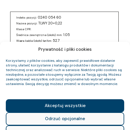
0240 054 60
Indeks pozycji:
TLWY 20×0,22
Nazwa pozycji:
Klasa CPR:
1.05
Średnica zewnętrzna (około) mm:
52.7
Waga kabla (około) kg/km:
28.78
Indeks Cu:
Prywatność i pliki cookies
0240 056 78
Indeks pozycji:
Korzystamy z plików cookies, aby zapewnić prawidłowe działanie
TLWY 3×0,35
Nazwa pozycji:
strony, ułatwić korzystanie z katalogu produktów i dokumentacji
technicznej oraz analizować ruch w serwisie. Niektóre pliki cookies są
Klasa CPR:
niezbędne, a pozostałe stosujemy wyłącznie za Twoją zgodą. Możesz
1.4
Średnica zewnętrzna (około) mm:
zaakceptować wszystkie, odrzucić opcjonalne lub wybrać własne
13.9
Waga kabla (około) kg/km:
ustawienia. Swoją decyzję możesz zmienić w dowolnym momencie.
10.1
Indeks Cu:
0240 057 60
Indeks pozycji:
TLWY 4×1,5
Nazwa pozycji:
Akceptuj wszystkie
Klasa CPR:
2.6
Średnica zewnętrzna (około) mm:
Odrzuć opcjonalne
73.48
Waga kabla (około) kg/km:
58.85
Indeks Cu: