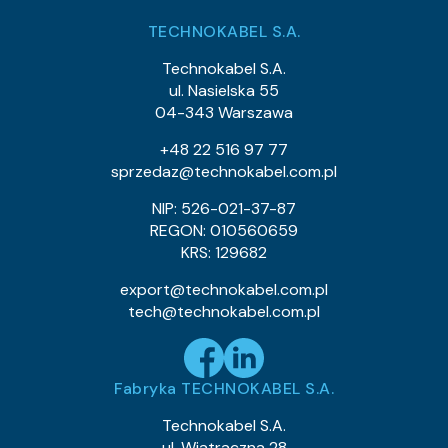
Klasa CPR:
TECHNOKABEL S.A.
1.05
Średnica zewnętrzna (około) mm:
21.1
Waga kabla (około) kg/km:
Technokabel S.A.
16.45
Indeks Cu:
ul. Nasielska 55
04-343 Warszawa
0240 060 05
Indeks pozycji:
TLWY 16×0,22
Nazwa pozycji:
+48 22 516 97 77
Klasa CPR:
sprzedaz@technokabel.com.pl
1.4
Średnica zewnętrzna (około) mm:
61
Waga kabla (około) kg/km:
NIP: 526-021-37-87
33.8
Indeks Cu:
REGON: 010560659
KRS: 129682
0240 048 L6
Indeks pozycji:
TLWY 8×0,22
Nazwa pozycji:
export@technokabel.com.pl
Klasa CPR:
tech@technokabel.com.pl
1.05
Średnica zewnętrzna (około) mm:
21.1
Waga kabla (około) kg/km:
16.45
Indeks Cu:
Fabryka TECHNOKABEL S.A.
0240 069 L8
Indeks pozycji:
TLWY 3×0,25
Nazwa pozycji:
Technokabel S.A.
Klasa CPR:
ul. Wiatraczna 28