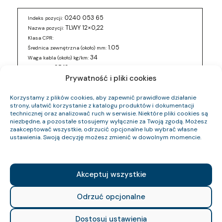
0240 053 65
Indeks pozycji:
TLWY 12×0,22
Nazwa pozycji:
Klasa CPR:
1.05
Średnica zewnętrzna (około) mm:
34
Waga kabla (około) kg/km:
25.12
Indeks Cu:
Prywatność i pliki cookies
0240 053 77
Indeks pozycji:
TLWY 12×0,22
Korzystamy z plików cookies, aby zapewnić prawidłowe działanie
Nazwa pozycji:
strony, ułatwić korzystanie z katalogu produktów i dokumentacji
Klasa CPR:
technicznej oraz analizować ruch w serwisie. Niektóre pliki cookies są
1.05
Średnica zewnętrzna (około) mm:
niezbędne, a pozostałe stosujemy wyłącznie za Twoją zgodą. Możesz
34
Waga kabla (około) kg/km:
zaakceptować wszystkie, odrzucić opcjonalne lub wybrać własne
25.12
ustawienia. Swoją decyzję możesz zmienić w dowolnym momencie.
Indeks Cu:
0240 053 81
Indeks pozycji:
TLWY 12×0,22
Nazwa pozycji:
Akceptuj wszystkie
Klasa CPR:
1.05
Średnica zewnętrzna (około) mm:
34
Odrzuć opcjonalne
Waga kabla (około) kg/km:
25.12
Indeks Cu:
Dostosuj ustawienia