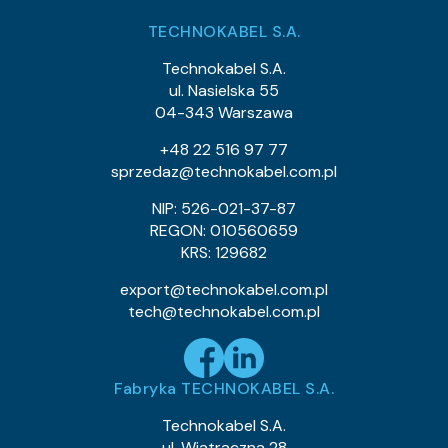
Klasa CPR:
TECHNOKABEL S.A.
1.05
Średnica zewnętrzna (około) mm:
21.1
Waga kabla (około) kg/km:
Technokabel S.A.
16.45
Indeks Cu:
ul. Nasielska 55
04-343 Warszawa
0240 060 05
Indeks pozycji:
TLWY 16×0,22
Nazwa pozycji:
+48 22 516 97 77
Klasa CPR:
sprzedaz@technokabel.com.pl
1.4
Średnica zewnętrzna (około) mm:
61
Waga kabla (około) kg/km:
NIP: 526-021-37-87
33.8
Indeks Cu:
REGON: 010560659
KRS: 129682
0240 048 L6
Indeks pozycji:
TLWY 8×0,22
Nazwa pozycji:
export@technokabel.com.pl
Klasa CPR:
tech@technokabel.com.pl
1.05
Średnica zewnętrzna (około) mm:
21.1
Waga kabla (około) kg/km:
16.45
Indeks Cu:
Fabryka TECHNOKABEL S.A.
0240 069 L8
Indeks pozycji:
TLWY 3×0,25
Nazwa pozycji:
Technokabel S.A.
Klasa CPR:
ul. Wiatraczna 28