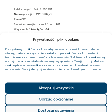
0240 053 65
Indeks pozycji:
TLWY 12×0,22
Nazwa pozycji:
Klasa CPR:
1.05
Średnica zewnętrzna (około) mm:
34
Waga kabla (około) kg/km:
25.12
Indeks Cu:
Prywatność i pliki cookies
0240 053 77
Indeks pozycji:
TLWY 12×0,22
Korzystamy z plików cookies, aby zapewnić prawidłowe działanie
Nazwa pozycji:
strony, ułatwić korzystanie z katalogu produktów i dokumentacji
Klasa CPR:
technicznej oraz analizować ruch w serwisie. Niektóre pliki cookies są
1.05
Średnica zewnętrzna (około) mm:
niezbędne, a pozostałe stosujemy wyłącznie za Twoją zgodą. Możesz
34
Waga kabla (około) kg/km:
zaakceptować wszystkie, odrzucić opcjonalne lub wybrać własne
25.12
ustawienia. Swoją decyzję możesz zmienić w dowolnym momencie.
Indeks Cu:
0240 053 81
Indeks pozycji:
TLWY 12×0,22
Nazwa pozycji:
Akceptuj wszystkie
Klasa CPR:
1.05
Średnica zewnętrzna (około) mm:
34
Odrzuć opcjonalne
Waga kabla (około) kg/km:
25.12
Indeks Cu:
Dostosuj ustawienia