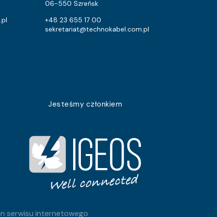
1326
720
06-550 Szreńsk
1145
691.2
.pl
+48 23 655 17 00
l
sekretariat@technokabel.com.pl
1762
1248
896
532.8
1264
888
585
403.2
Jesteśmy członkiem
819
576
237
96
571
288
1007
576
874
460.8
n serwisu internetowego