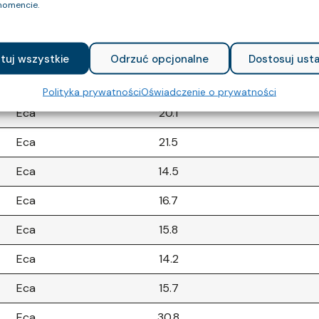
omencie.
Eca
13.2
Eca
22.9
tuj wszystkie
Odrzuć opcjonalne
Dostosuj usta
Eca
19.6
Polityka prywatności
Oświadczenie o prywatności
Eca
20.1
Eca
21.5
Eca
14.5
Eca
16.7
Eca
15.8
Eca
14.2
Eca
15.7
Eca
30.8