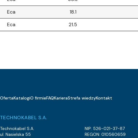
Eca
18.1
Eca
21.5
Eca
17.5
Eca
24.2
Eca
22.8
Eca
20.4
Eca
27.5
Oferta
Katalogi
O firmie
FAQ
Kariera
Strefa wiedzy
Kontakt
Eca
13.8
Eca
18.8
TECHNOKABEL S.A.
Eca
25.3
Technokabel S.A.
NIP: 526-021-37-87
ul. Nasielska 55
REGON: 010560659