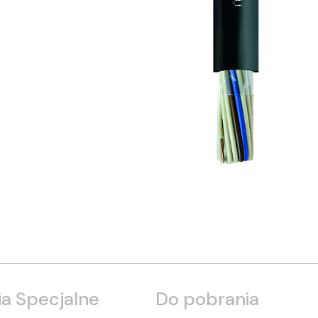
a Specjalne
Do pobrania