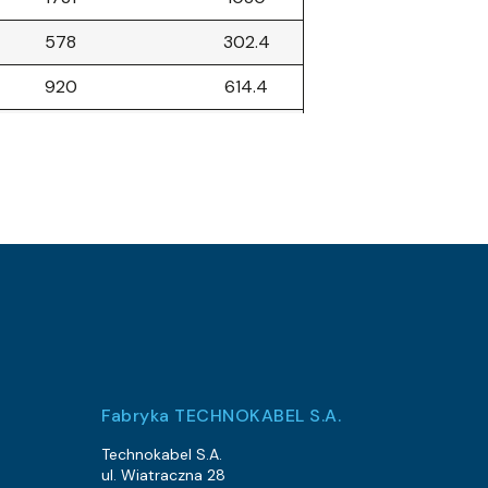
578
302.4
920
614.4
600
384
1241
960
1102
806.4
808
537.6
1416
878.4
302
134.4
873
672
Fabryka TECHNOKABEL S.A.
1086
585.6
Technokabel S.A.
ul. Wiatraczna 28