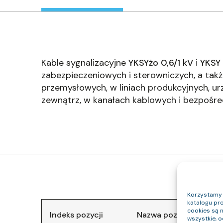
Kable sygnalizacyjne
YKSYżo 0,6/1 kV
i
YKSY 
zabezpieczeniowych i sterowniczych, a takż
przemysłowych, w liniach produkcyjnych, ur
zewnątrz, w kanałach kablowych i bezpośred
Korzystamy z
katalogu pro
cookies są 
Indeks pozycji
Nazwa pozycji
wszystkie, 