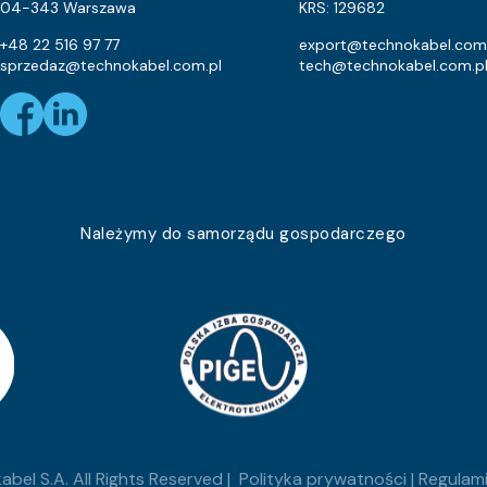
Eca
28.3
04-343 Warszawa
KRS: 129682
Eca
25.3
+48 22 516 97 77
export@technokabel.com
sprzedaz@technokabel.com.pl
tech@technokabel.com.p
Eca
29.3
Eca
22
Eca
24.6
Eca
16.4
Należymy do samorządu gospodarczego
Eca
20.8
Eca
12.8
Eca
18.7
Eca
23.6
Eca
23.1
bel S.A. All Rights Reserved |
Polityka prywatności
|
Regulami