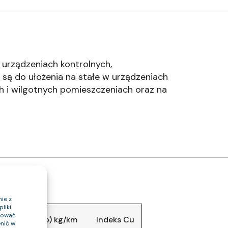
urządzeniach kontrolnych,
 są do ułożenia na stałe w urządzeniach
ch i wilgotnych pomieszczeniach oraz na
ie z
liki
ptować
kabla (około) kg/km
Indeks Cu
nić w