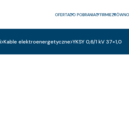
OFERTA
DO POBRANIA
O FIRMIE
ZRÓWNO
i
Kable elektroenergetyczne
YKSY 0,6/1 kV 37×1,0