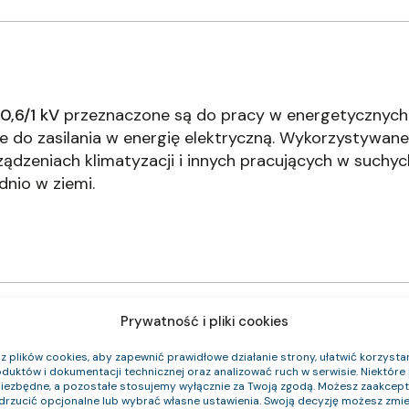
0,6/1 kV
przeznaczone są do pracy w energetycznych 
e do zasilania w energię elektryczną. Wykorzystywane
ządzeniach klimatyzacji i innych pracujących w suchy
nio w ziemi.
Prywatność i pliki cookies
 plików cookies, aby zapewnić prawidłowe działanie strony, ułatwić korzystan
duktów i dokumentacji technicznej oraz analizować ruch w serwisie. Niektóre p
niezbędne, a pozostałe stosujemy wyłącznie za Twoją zgodą. Możesz zaakce
Klasa CPR
Średnica zewnętrzna (około) mm
Waga 
odrzucić opcjonalne lub wybrać własne ustawienia. Swoją decyzję możesz zmie