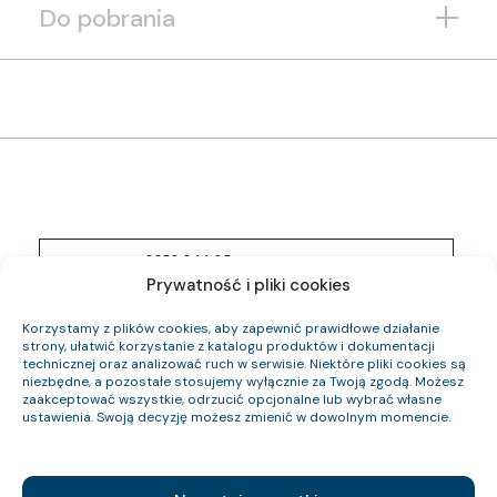
Do pobrania
0353 044 05
Indeks pozycji:
YKSYżo 0,6/1 kV 14×6
Prywatność i pliki cookies
Nazwa pozycji:
Eca
Klasa CPR:
22.8
Korzystamy z plików cookies, aby zapewnić prawidłowe działanie
Średnica zewnętrzna (około) mm:
strony, ułatwić korzystanie z katalogu produktów i dokumentacji
1102
Waga kabla (około) kg/km:
technicznej oraz analizować ruch w serwisie. Niektóre pliki cookies są
806.4
Indeks Cu:
niezbędne, a pozostałe stosujemy wyłącznie za Twoją zgodą. Możesz
zaakceptować wszystkie, odrzucić opcjonalne lub wybrać własne
0353 045 05
ustawienia. Swoją decyzję możesz zmienić w dowolnym momencie.
Indeks pozycji:
YKSYżo 0,6/1 kV 14×4
Nazwa pozycji:
Eca
Klasa CPR:
20.4
Średnica zewnętrzna (około) mm: