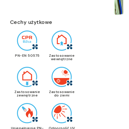
Cechy użytkowe
PN-EN 50575
Zastosowanie
wewnętrzne
Zastosowanie
Zastosowanie
zewnętrzne
do ziemi
Uniepalnienie PN-
Odporność UV