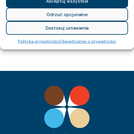
Akceptuj wszystkie
808
Waga kabla (około) kg/km:
537.6
Indeks Cu:
Odrzuć opcjonalne
0353 046 05
Indeks pozycji:
YKSYżo 0,6/1 kV 61×1,5
Nazwa pozycji:
Dostosuj ustawienia
Eca
Klasa CPR:
27.5
Średnica zewnętrzna (około) mm:
Polityka prywatności
Oświadczenie o prywatności
1416
Waga kabla (około) kg/km:
878.4
Indeks Cu:
0353 047 05
Indeks pozycji:
YKSYżo 0,6/1 kV 12×1,0
Nazwa pozycji:
Eca
Klasa CPR:
13.2
Średnica zewnętrzna (około) mm:
268
Waga kabla (około) kg/km:
115.2
Indeks Cu:
0353 032 05
Indeks pozycji:
YKSYżo 0,6/1 kV 30×2,5
Nazwa pozycji:
Eca
Klasa CPR:
22.9
Średnica zewnętrzna (około) mm:
1052
Waga kabla (około) kg/km:
720
Indeks Cu: