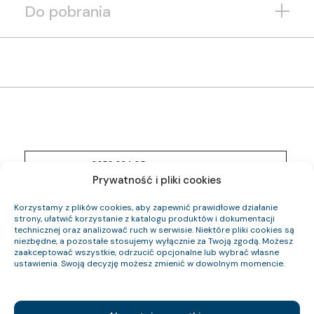
Do pobrania
0353 034 05
Indeks pozycji:
YKSYżo 0,6/1 kV 16×1,0
Prywatność i pliki cookies
Nazwa pozycji:
Eca
Klasa CPR:
14.5
Korzystamy z plików cookies, aby zapewnić prawidłowe działanie
Średnica zewnętrzna (około) mm:
strony, ułatwić korzystanie z katalogu produktów i dokumentacji
340
Waga kabla (około) kg/km:
technicznej oraz analizować ruch w serwisie. Niektóre pliki cookies są
153.6
Indeks Cu:
niezbędne, a pozostałe stosujemy wyłącznie za Twoją zgodą. Możesz
zaakceptować wszystkie, odrzucić opcjonalne lub wybrać własne
0353 035 05
ustawienia. Swoją decyzję możesz zmienić w dowolnym momencie.
Indeks pozycji:
YKSYżo 0,6/1 kV 21×1,0
Nazwa pozycji:
Eca
Klasa CPR:
16.7
Średnica zewnętrzna (około) mm: