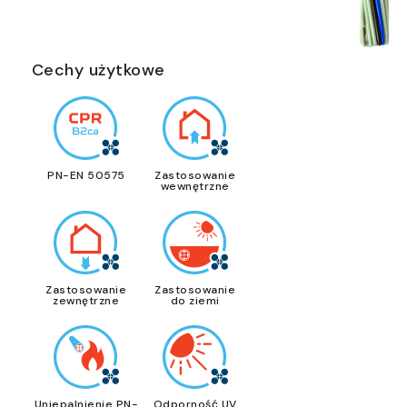
Cechy użytkowe
PN-EN 50575
Zastosowanie
wewnętrzne
Zastosowanie
Zastosowanie
zewnętrzne
do ziemi
Uniepalnienie PN-
Odporność UV