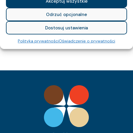
Akceptuj wszystkie
454
Waga kabla (około) kg/km:
201.6
Indeks Cu:
Odrzuć opcjonalne
0353 036 05
Indeks pozycji:
YKSYżo 0,6/1 kV 12×2,5
Nazwa pozycji:
Dostosuj ustawienia
Eca
Klasa CPR:
15.8
Średnica zewnętrzna (około) mm:
Polityka prywatności
Oświadczenie o prywatności
465
Waga kabla (około) kg/km:
288
Indeks Cu:
0353 037 05
Indeks pozycji:
YKSYżo 0,6/1 kV 12×1,5
Nazwa pozycji:
Eca
Klasa CPR:
14.2
Średnica zewnętrzna (około) mm:
338
Waga kabla (około) kg/km:
172.8
Indeks Cu:
0353 038 05
Indeks pozycji:
YKSYżo 0,6/1 kV 16×1,5
Nazwa pozycji:
Eca
Klasa CPR:
15.7
Średnica zewnętrzna (około) mm:
432
Waga kabla (około) kg/km:
230.4
Indeks Cu: