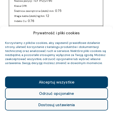
TLY 1×0,079c
Nazwa pozycji:
Klasa CPR:
0.75
Średnica zewnętrzna (około) mm:
1.2
Waga kabla (około) kg/km:
0.76
Indeks Cu:
0243 016 05
Indeks pozycji:
Prywatność i pliki cookies
TLY 2×0,5c
Nazwa pozycji:
Klasa CPR:
Korzystamy z plików cookies, aby zapewnić prawidłowe działanie
3
Średnica zewnętrzna (około) mm:
strony, ułatwić korzystanie z katalogu produktów i dokumentacji
technicznej oraz analizować ruch w serwisie. Niektóre pliki cookies są
12.6
Waga kabla (około) kg/km:
niezbędne, a pozostałe stosujemy wyłącznie za Twoją zgodą. Możesz
9.6
Indeks Cu:
zaakceptować wszystkie, odrzucić opcjonalne lub wybrać własne
ustawienia. Swoją decyzję możesz zmienić w dowolnym momencie.
0243 016 88
Indeks pozycji:
TLY 2×0,5c
Nazwa pozycji:
Klasa CPR:
3
Średnica zewnętrzna (około) mm:
Akceptuj wszystkie
12.6
Waga kabla (około) kg/km:
9.6
Indeks Cu:
Odrzuć opcjonalne
0243 017 49
Indeks pozycji:
Dostosuj ustawienia
TLY 2×0,34c
Nazwa pozycji:
Klasa CPR: