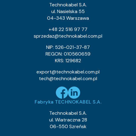
1.2
Waga kabla (około) kg/km:
Technokabel S.A.
0.76
Indeks Cu:
ul. Nasielska 55
04-343 Warszawa
0243 013 01
Indeks pozycji:
TLY 1×0,055c
Nazwa pozycji:
+48 22 516 97 77
Klasa CPR:
sprzedaz@technokabel.com.pl
0.64
Średnica zewnętrzna (około) mm:
0.9
Waga kabla (około) kg/km:
NIP: 526-021-37-87
0.53
Indeks Cu:
REGON: 010560659
KRS: 129682
0243 013 05
Indeks pozycji:
TLY 1×0,055c
Nazwa pozycji:
export@technokabel.com.pl
Klasa CPR:
tech@technokabel.com.pl
0.64
Średnica zewnętrzna (około) mm:
0.9
Waga kabla (około) kg/km:
0.53
Indeks Cu:
Fabryka TECHNOKABEL S.A.
0243 013 10
Indeks pozycji:
TLY 1×0,055c
Nazwa pozycji:
Technokabel S.A.
Klasa CPR:
ul. Wiatraczna 28
0.64
Średnica zewnętrzna (około) mm:
06-550 Szreńsk
0.9
Waga kabla (około) kg/km:
0.53
Indeks Cu: