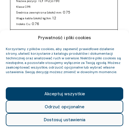
TLY 1×0,079c
Nazwa pozycji:
Klasa CPR:
0.75
Średnica zewnętrzna (około) mm:
1.2
Waga kabla (około) kg/km:
0.76
Indeks Cu:
0243 016 05
Indeks pozycji:
Prywatność i pliki cookies
TLY 2×0,5c
Nazwa pozycji:
Klasa CPR:
Korzystamy z plików cookies, aby zapewnić prawidłowe działanie
3
Średnica zewnętrzna (około) mm:
strony, ułatwić korzystanie z katalogu produktów i dokumentacji
technicznej oraz analizować ruch w serwisie. Niektóre pliki cookies są
12.6
Waga kabla (około) kg/km:
niezbędne, a pozostałe stosujemy wyłącznie za Twoją zgodą. Możesz
9.6
Indeks Cu:
zaakceptować wszystkie, odrzucić opcjonalne lub wybrać własne
ustawienia. Swoją decyzję możesz zmienić w dowolnym momencie.
0243 016 88
Indeks pozycji:
TLY 2×0,5c
Nazwa pozycji:
Klasa CPR:
3
Średnica zewnętrzna (około) mm:
Akceptuj wszystkie
12.6
Waga kabla (około) kg/km:
9.6
Indeks Cu:
Odrzuć opcjonalne
0243 017 49
Indeks pozycji:
Dostosuj ustawienia
TLY 2×0,34c
Nazwa pozycji:
Klasa CPR: