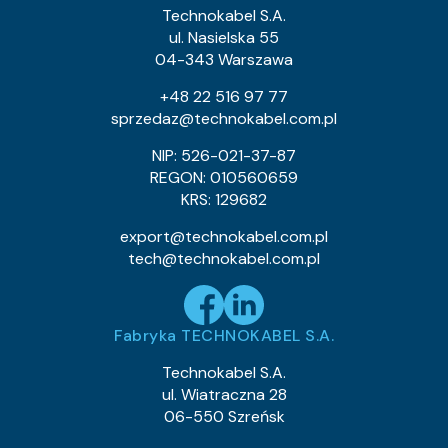
0.9
Waga kabla (około) kg/km:
Technokabel S.A.
0.53
Indeks Cu:
ul. Nasielska 55
04-343 Warszawa
0243 013 39
Indeks pozycji:
TLY 1×0,055c
Nazwa pozycji:
+48 22 516 97 77
Klasa CPR:
sprzedaz@technokabel.com.pl
0.64
Średnica zewnętrzna (około) mm:
0.9
Waga kabla (około) kg/km:
NIP: 526-021-37-87
0.53
Indeks Cu:
REGON: 010560659
KRS: 129682
0243 013 43
Indeks pozycji:
TLY 1×0,055c
Nazwa pozycji:
export@technokabel.com.pl
Klasa CPR:
tech@technokabel.com.pl
0.64
Średnica zewnętrzna (około) mm:
0.9
Waga kabla (około) kg/km:
0.53
Indeks Cu:
Fabryka TECHNOKABEL S.A.
0243 015 05
Indeks pozycji:
TLY 1×0,079c
Nazwa pozycji:
Technokabel S.A.
Klasa CPR:
ul. Wiatraczna 28
0.75
Średnica zewnętrzna (około) mm:
06-550 Szreńsk
1.2
Waga kabla (około) kg/km:
0.76
Indeks Cu: