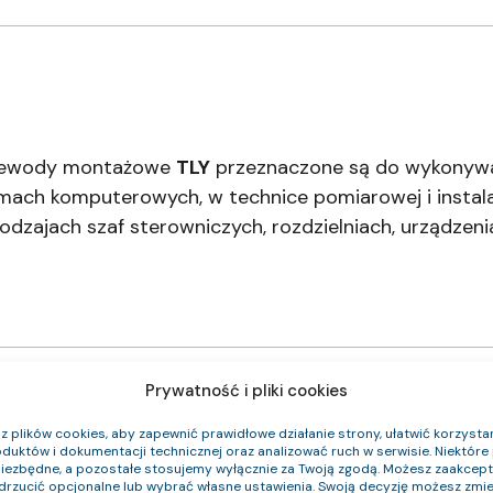
przewody montażowe
TLY
przeznaczone są do wykonywa
mach komputerowych, w technice pomiarowej i instala
zajach szaf sterowniczych, rozdzielniach, urządzeni
Prywatność i pliki cookies
 plików cookies, aby zapewnić prawidłowe działanie strony, ułatwić korzystan
duktów i dokumentacji technicznej oraz analizować ruch w serwisie. Niektóre p
niezbędne, a pozostałe stosujemy wyłącznie za Twoją zgodą. Możesz zaakce
 CPR
Średnica zewnętrzna (około) mm
Waga k
odrzucić opcjonalne lub wybrać własne ustawienia. Swoją decyzję możesz zmie