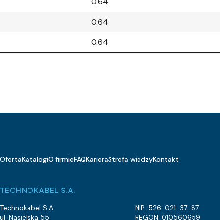
0.64
0.64
0.64
0.64
0.64
0.64
0.64
1
Oferta
Katalogi
O firmie
FAQ
Kariera
Strefa wiedzy
Kontakt
1
1
TECHNOKABEL S.A.
1
Technokabel S.A.
NIP: 526-021-37-87
ul. Nasielska 55
REGON: 010560659