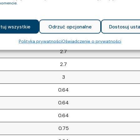
omencie.
0.75
3
tuj wszystkie
Odrzuć opcjonalne
Dostosuj usta
3
Polityka prywatności
Oświadczenie o prywatności
2.7
2.7
3
0.64
0.64
0.64
0.75