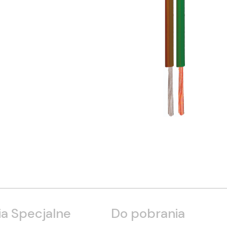
a Specjalne
Do pobrania