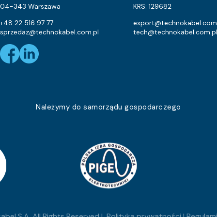
1
04-343 Warszawa
KRS: 129682
1
+48 22 516 97 77
export@technokabel.com
sprzedaz@technokabel.com.pl
tech@technokabel.com.p
1
1
1
1
Należymy do samorządu gospodarczego
1
1
1
1
1
bel S.A. All Rights Reserved |
Polityka prywatności
|
Regulami