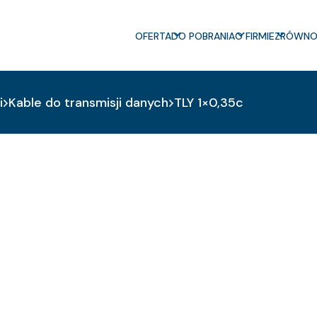
OFERTA
DO POBRANIA
O FIRMIE
ZRÓWNO
i
Kable do transmisji danych
TLY 1×0,35c