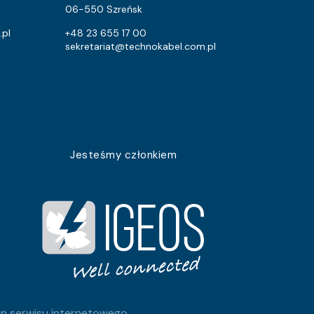
2.6
2.1
06-550 Szreńsk
2.6
2.1
.pl
+48 23 655 17 00
l
sekretariat@technokabel.com.pl
2.6
2.1
2.6
2.1
2.6
2.1
2.6
2.1
Jesteśmy członkiem
2.6
2.1
2.6
2.1
2.6
2.1
2.6
2.1
2.6
2.1
n serwisu internetowego