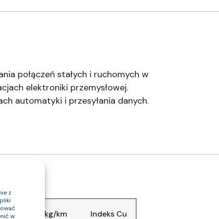
nia połączeń stałych i ruchomych w
cjach elektroniki przemysłowej.
ach automatyki i przesyłania danych.
ie z
liki
ptować
abla (około) kg/km
Indeks Cu
nić w