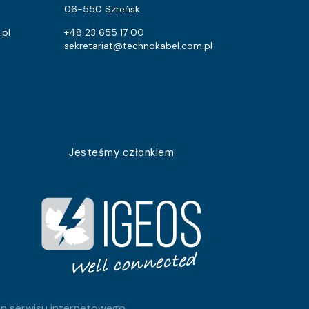
2.6
2.1
06-550 Szreńsk
2.6
2.1
.pl
+48 23 655 17 00
l
sekretariat@technokabel.com.pl
2.6
2.1
2.6
2.1
2.6
2.1
2.6
2.1
Jesteśmy członkiem
2.6
2.1
2.6
2.1
2.6
2.1
2.6
2.1
2.6
2.1
n serwisu internetowego