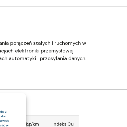
nia połączeń stałych i ruchomych w
cjach elektroniki przemysłowej.
ach automatyki i przesyłania danych.
ie z
liki
ptować
abla (około) kg/km
Indeks Cu
nić w