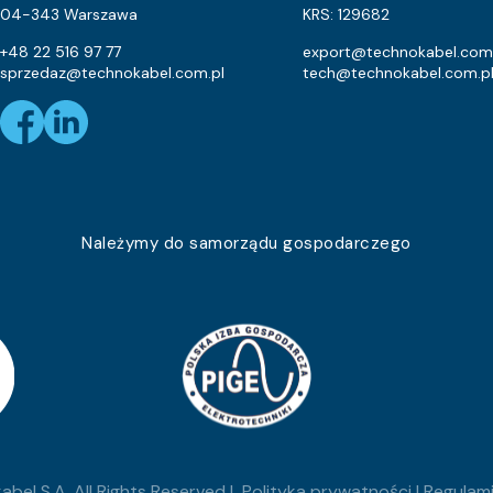
1
04-343 Warszawa
KRS: 129682
1
+48 22 516 97 77
export@technokabel.com
sprzedaz@technokabel.com.pl
tech@technokabel.com.p
1
1
1
1
Należymy do samorządu gospodarczego
1
1
1
1
1
bel S.A. All Rights Reserved |
Polityka prywatności
|
Regulami