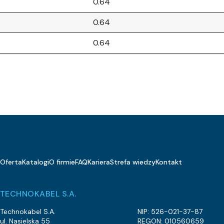
0.64
0.64
0.64
0.64
0.64
0.64
0.75
1
Oferta
Katalogi
O firmie
FAQ
Kariera
Strefa wiedzy
Kontakt
1
1
TECHNOKABEL S.A.
1
Technokabel S.A.
NIP: 526-021-37-87
ul. Nasielska 55
REGON: 010560659