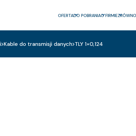
OFERTA
DO POBRANIA
O FIRMIE
ZRÓWNO
i
Kable do transmisji danych
TLY 1×0,124