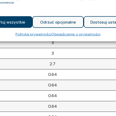
omencie.
2.7
3
tuj wszystkie
Odrzuć opcjonalne
Dostosuj usta
0.75
Polityka prywatności
Oświadczenie o prywatności
3
3
2.7
0.64
0.64
0.64
0.64