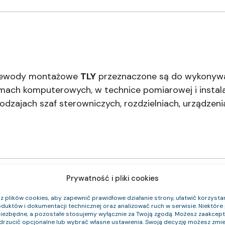
przewody montażowe
TLY
przeznaczone są do wykonywa
mach komputerowych, w technice pomiarowej i instala
zajach szaf sterowniczych, rozdzielniach, urządzeni
Prywatność i pliki cookies
 plików cookies, aby zapewnić prawidłowe działanie strony, ułatwić korzystan
duktów i dokumentacji technicznej oraz analizować ruch w serwisie. Niektóre p
niezbędne, a pozostałe stosujemy wyłącznie za Twoją zgodą. Możesz zaakce
 CPR
Średnica zewnętrzna (około) mm
Waga k
odrzucić opcjonalne lub wybrać własne ustawienia. Swoją decyzję możesz zmie