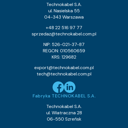
1.2
Waga kabla (około) kg/km:
Technokabel S.A.
0.76
Indeks Cu:
ul. Nasielska 55
04-343 Warszawa
0243 013 01
Indeks pozycji:
TLY 1×0,055c
Nazwa pozycji:
+48 22 516 97 77
Klasa CPR:
sprzedaz@technokabel.com.pl
0.64
Średnica zewnętrzna (około) mm:
0.9
Waga kabla (około) kg/km:
NIP: 526-021-37-87
0.53
Indeks Cu:
REGON: 010560659
KRS: 129682
0243 013 05
Indeks pozycji:
TLY 1×0,055c
Nazwa pozycji:
export@technokabel.com.pl
Klasa CPR:
tech@technokabel.com.pl
0.64
Średnica zewnętrzna (około) mm:
0.9
Waga kabla (około) kg/km:
0.53
Indeks Cu:
Fabryka TECHNOKABEL S.A.
0243 013 10
Indeks pozycji:
TLY 1×0,055c
Nazwa pozycji:
Technokabel S.A.
Klasa CPR:
ul. Wiatraczna 28
0.64
Średnica zewnętrzna (około) mm:
06-550 Szreńsk
0.9
Waga kabla (około) kg/km:
0.53
Indeks Cu: