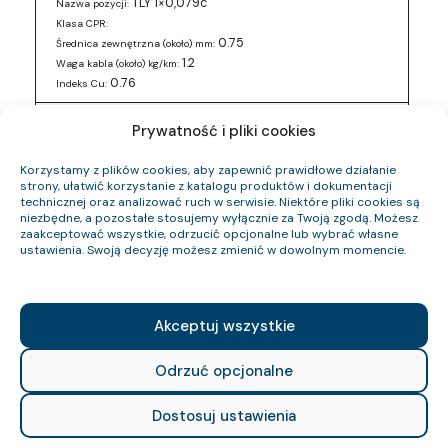
TLY 1×0,079c
Nazwa pozycji:
Klasa CPR:
0.75
Średnica zewnętrzna (około) mm:
1.2
Waga kabla (około) kg/km:
0.76
Indeks Cu:
0243 016 05
Indeks pozycji:
Prywatność i pliki cookies
TLY 2×0,5c
Nazwa pozycji:
Klasa CPR:
Korzystamy z plików cookies, aby zapewnić prawidłowe działanie
3
Średnica zewnętrzna (około) mm:
strony, ułatwić korzystanie z katalogu produktów i dokumentacji
technicznej oraz analizować ruch w serwisie. Niektóre pliki cookies są
12.6
Waga kabla (około) kg/km:
niezbędne, a pozostałe stosujemy wyłącznie za Twoją zgodą. Możesz
9.6
Indeks Cu:
zaakceptować wszystkie, odrzucić opcjonalne lub wybrać własne
ustawienia. Swoją decyzję możesz zmienić w dowolnym momencie.
0243 016 88
Indeks pozycji:
TLY 2×0,5c
Nazwa pozycji:
Klasa CPR:
3
Średnica zewnętrzna (około) mm:
Akceptuj wszystkie
12.6
Waga kabla (około) kg/km:
9.6
Indeks Cu:
Odrzuć opcjonalne
0243 017 49
Indeks pozycji:
Dostosuj ustawienia
TLY 2×0,34c
Nazwa pozycji:
Klasa CPR: