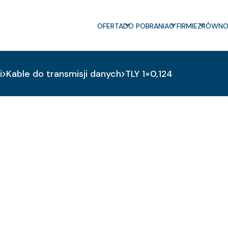
OFERTA
DO POBRANIA
O FIRMIE
ZRÓWNO
i
Kable do transmisji danych
TLY 1×0,124