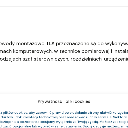
przewody montażowe
TLY
przeznaczone są do wykonywa
mach komputerowych, w technice pomiarowej i instala
zajach szaf sterowniczych, rozdzielniach, urządzeni
Prywatność i pliki cookies
 plików cookies, aby zapewnić prawidłowe działanie strony, ułatwić korzystan
duktów i dokumentacji technicznej oraz analizować ruch w serwisie. Niektóre p
niezbędne, a pozostałe stosujemy wyłącznie za Twoją zgodą. Możesz zaakce
 CPR
Średnica zewnętrzna (około) mm
Waga k
odrzucić opcjonalne lub wybrać własne ustawienia. Swoją decyzję możesz zmie