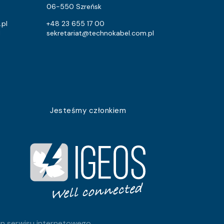
2.6
2.1
06-550 Szreńsk
2.6
2.1
.pl
+48 23 655 17 00
l
sekretariat@technokabel.com.pl
2.6
2.1
2.6
2.1
2.6
2.1
2.6
2.1
Jesteśmy członkiem
2.6
2.1
2.6
2.1
2.6
2.1
2.6
2.1
2.6
2.1
n serwisu internetowego