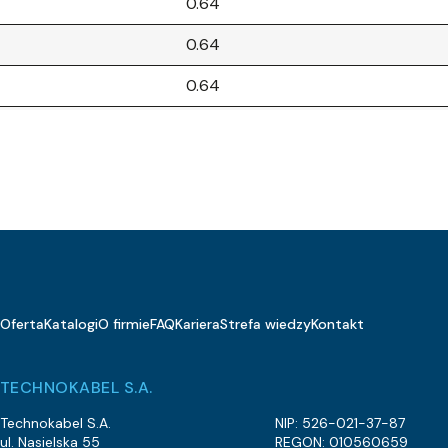
0.64
0.64
0.64
0.64
0.64
0.64
0.64
1
Oferta
Katalogi
O firmie
FAQ
Kariera
Strefa wiedzy
Kontakt
1
1
TECHNOKABEL S.A.
1
Technokabel S.A.
NIP: 526-021-37-87
ul. Nasielska 55
REGON: 010560659