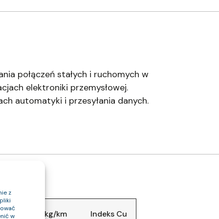
nia połączeń stałych i ruchomych w
cjach elektroniki przemysłowej.
ach automatyki i przesyłania danych.
ie z
liki
ptować
abla (około) kg/km
Indeks Cu
nić w