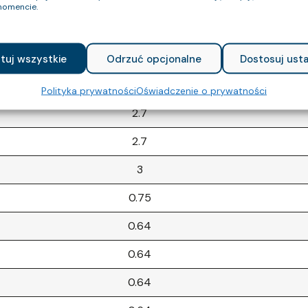
omencie.
0.75
3
tuj wszystkie
Odrzuć opcjonalne
Dostosuj usta
3
Polityka prywatności
Oświadczenie o prywatności
2.7
2.7
3
0.75
0.64
0.64
0.64