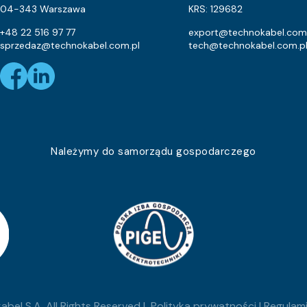
1
04-343 Warszawa
KRS: 129682
1
+48 22 516 97 77
export@technokabel.com
sprzedaz@technokabel.com.pl
tech@technokabel.com.p
1
1
1
1
Należymy do samorządu gospodarczego
1
1
1
1
1
bel S.A. All Rights Reserved |
Polityka prywatności
|
Regulami