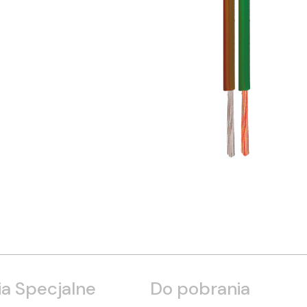
a Specjalne
Do pobrania