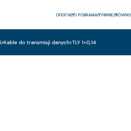
OFERTA
DO POBRANIA
O FIRMIE
ZRÓWNO
i
Kable do transmisji danych
TLY 1×0,14