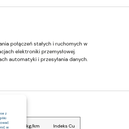
nia połączeń stałych i ruchomych w
cjach elektroniki przemysłowej.
ach automatyki i przesyłania danych.
ie z
liki
ptować
abla (około) kg/km
Indeks Cu
nić w