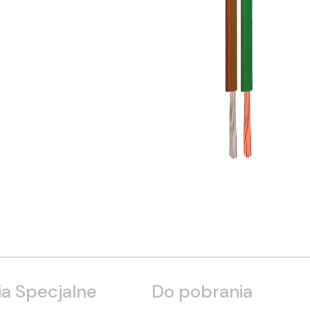
a Specjalne
Do pobrania