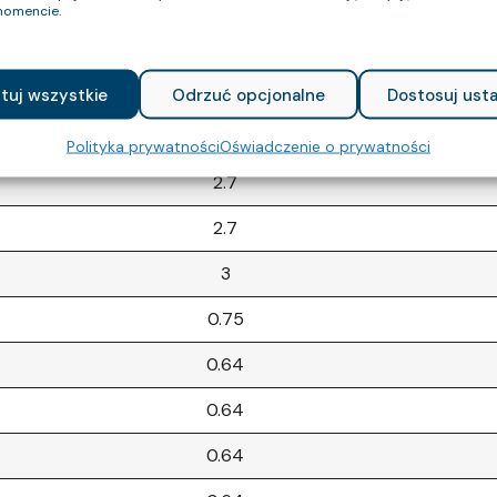
omencie.
0.75
3
tuj wszystkie
Odrzuć opcjonalne
Dostosuj usta
3
Polityka prywatności
Oświadczenie o prywatności
2.7
2.7
3
0.75
0.64
0.64
0.64