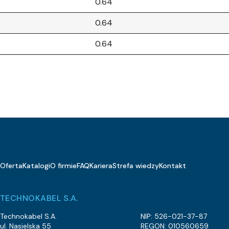
0.64
0.64
0.64
0.64
0.64
0.64
0.64
1
Oferta
Katalogi
O firmie
FAQ
Kariera
Strefa wiedzy
Kontakt
1
1
TECHNOKABEL S.A.
1
Technokabel S.A.
NIP: 526-021-37-87
ul. Nasielska 55
REGON: 010560659