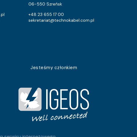
2.6
2.1
06-550 Szreńsk
2.6
2.1
.pl
+48 23 655 17 00
l
sekretariat@technokabel.com.pl
2.6
2.1
2.6
2.1
2.6
2.1
2.6
2.1
Jesteśmy członkiem
2.6
2.1
2.6
2.1
2.6
2.1
2.6
2.1
2.6
2.1
n serwisu internetowego