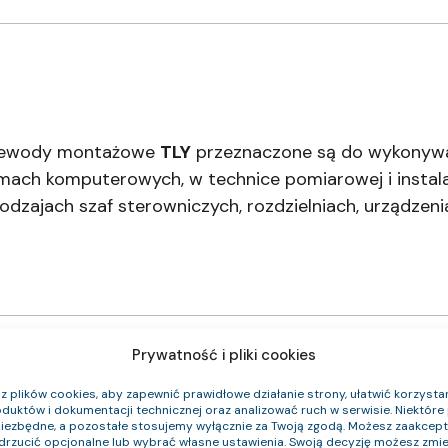
przewody montażowe
TLY
przeznaczone są do wykonywa
mach komputerowych, w technice pomiarowej i instala
zajach szaf sterowniczych, rozdzielniach, urządzeni
Prywatność i pliki cookies
 plików cookies, aby zapewnić prawidłowe działanie strony, ułatwić korzystan
duktów i dokumentacji technicznej oraz analizować ruch w serwisie. Niektóre p
niezbędne, a pozostałe stosujemy wyłącznie za Twoją zgodą. Możesz zaakce
 CPR
Średnica zewnętrzna (około) mm
Waga k
odrzucić opcjonalne lub wybrać własne ustawienia. Swoją decyzję możesz zmie