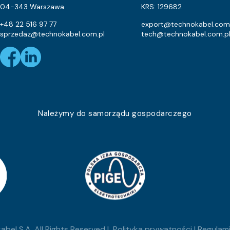
1
04-343 Warszawa
KRS: 129682
1
+48 22 516 97 77
export@technokabel.com
sprzedaz@technokabel.com.pl
tech@technokabel.com.p
1
1
1
1
Należymy do samorządu gospodarczego
1
1
1
1
1
bel S.A. All Rights Reserved |
Polityka prywatności
|
Regulami