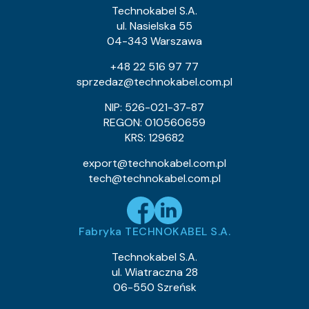
0.9
Waga kabla (około) kg/km:
Technokabel S.A.
0.53
Indeks Cu:
ul. Nasielska 55
04-343 Warszawa
0243 013 05
Indeks pozycji:
TLY 1×0,055c
Nazwa pozycji:
+48 22 516 97 77
Klasa CPR:
sprzedaz@technokabel.com.pl
0.64
Średnica zewnętrzna (około) mm:
0.9
Waga kabla (około) kg/km:
NIP: 526-021-37-87
0.53
Indeks Cu:
REGON: 010560659
KRS: 129682
0243 013 10
Indeks pozycji:
TLY 1×0,055c
Nazwa pozycji:
export@technokabel.com.pl
Klasa CPR:
tech@technokabel.com.pl
0.64
Średnica zewnętrzna (około) mm:
0.9
Waga kabla (około) kg/km:
0.53
Indeks Cu:
Fabryka TECHNOKABEL S.A.
0243 013 20
Indeks pozycji:
TLY 1×0,055c
Nazwa pozycji:
Technokabel S.A.
Klasa CPR:
ul. Wiatraczna 28
0.64
Średnica zewnętrzna (około) mm:
06-550 Szreńsk
0.9
Waga kabla (około) kg/km:
0.53
Indeks Cu: