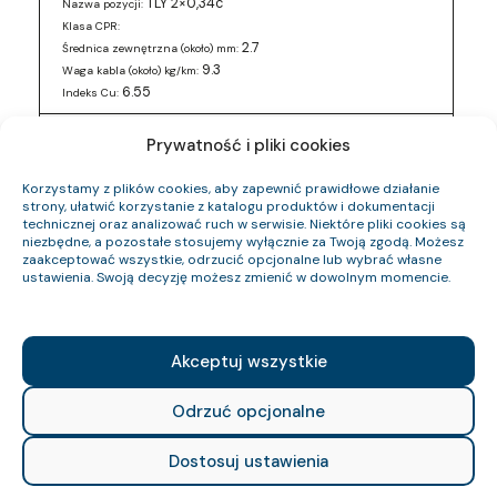
TLY 2×0,34c
Nazwa pozycji:
Klasa CPR:
2.7
Średnica zewnętrzna (około) mm:
9.3
Waga kabla (około) kg/km:
6.55
Indeks Cu:
0243 017 88
Indeks pozycji:
Prywatność i pliki cookies
TLY 2×0,34c
Nazwa pozycji:
Klasa CPR:
Korzystamy z plików cookies, aby zapewnić prawidłowe działanie
2.7
Średnica zewnętrzna (około) mm:
strony, ułatwić korzystanie z katalogu produktów i dokumentacji
technicznej oraz analizować ruch w serwisie. Niektóre pliki cookies są
9.3
Waga kabla (około) kg/km:
niezbędne, a pozostałe stosujemy wyłącznie za Twoją zgodą. Możesz
6.55
Indeks Cu:
zaakceptować wszystkie, odrzucić opcjonalne lub wybrać własne
ustawienia. Swoją decyzję możesz zmienić w dowolnym momencie.
0243 019 88
Indeks pozycji:
TLY 2×0,5
Nazwa pozycji:
Klasa CPR:
3
Średnica zewnętrzna (około) mm:
Akceptuj wszystkie
12.5
Waga kabla (około) kg/km:
9.6
Indeks Cu:
Odrzuć opcjonalne
0243 015 23
Indeks pozycji:
Dostosuj ustawienia
TLY 1×0,079c
Nazwa pozycji:
Klasa CPR: