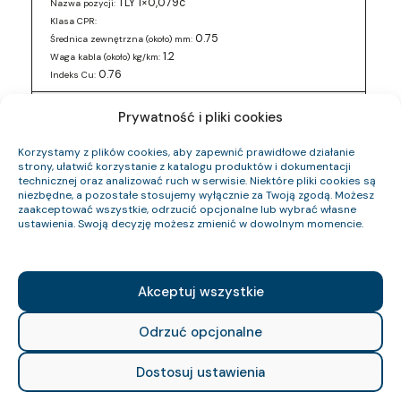
TLY 1×0,079c
Nazwa pozycji:
Klasa CPR:
0.75
Średnica zewnętrzna (około) mm:
1.2
Waga kabla (około) kg/km:
0.76
Indeks Cu:
0243 016 05
Indeks pozycji:
Prywatność i pliki cookies
TLY 2×0,5c
Nazwa pozycji:
Klasa CPR:
Korzystamy z plików cookies, aby zapewnić prawidłowe działanie
3
Średnica zewnętrzna (około) mm:
strony, ułatwić korzystanie z katalogu produktów i dokumentacji
technicznej oraz analizować ruch w serwisie. Niektóre pliki cookies są
12.6
Waga kabla (około) kg/km:
niezbędne, a pozostałe stosujemy wyłącznie za Twoją zgodą. Możesz
9.6
Indeks Cu:
zaakceptować wszystkie, odrzucić opcjonalne lub wybrać własne
ustawienia. Swoją decyzję możesz zmienić w dowolnym momencie.
0243 016 88
Indeks pozycji:
TLY 2×0,5c
Nazwa pozycji:
Klasa CPR:
3
Średnica zewnętrzna (około) mm:
Akceptuj wszystkie
12.6
Waga kabla (około) kg/km:
9.6
Indeks Cu:
Odrzuć opcjonalne
0243 017 49
Indeks pozycji:
Dostosuj ustawienia
TLY 2×0,34c
Nazwa pozycji:
Klasa CPR: