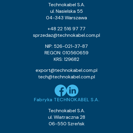
0.9
Waga kabla (około) kg/km:
Technokabel S.A.
0.53
Indeks Cu:
ul. Nasielska 55
04-343 Warszawa
0243 013 26
Indeks pozycji:
TLY 1×0,055c
Nazwa pozycji:
+48 22 516 97 77
Klasa CPR:
sprzedaz@technokabel.com.pl
0.64
Średnica zewnętrzna (około) mm:
0.9
Waga kabla (około) kg/km:
NIP: 526-021-37-87
0.53
Indeks Cu:
REGON: 010560659
KRS: 129682
0243 013 30
Indeks pozycji:
TLY 1×0,055c
Nazwa pozycji:
export@technokabel.com.pl
Klasa CPR:
tech@technokabel.com.pl
0.64
Średnica zewnętrzna (około) mm:
0.9
Waga kabla (około) kg/km:
0.53
Indeks Cu:
Fabryka TECHNOKABEL S.A.
0243 013 36
Indeks pozycji:
TLY 1×0,055c
Nazwa pozycji:
Technokabel S.A.
Klasa CPR:
ul. Wiatraczna 28
0.64
Średnica zewnętrzna (około) mm:
06-550 Szreńsk
0.9
Waga kabla (około) kg/km:
0.53
Indeks Cu: