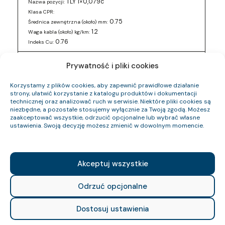
TLY 1×0,079c
Nazwa pozycji:
Klasa CPR:
0.75
Średnica zewnętrzna (około) mm:
1.2
Waga kabla (około) kg/km:
0.76
Indeks Cu:
0243 016 05
Indeks pozycji:
Prywatność i pliki cookies
TLY 2×0,5c
Nazwa pozycji:
Klasa CPR:
Korzystamy z plików cookies, aby zapewnić prawidłowe działanie
3
Średnica zewnętrzna (około) mm:
strony, ułatwić korzystanie z katalogu produktów i dokumentacji
technicznej oraz analizować ruch w serwisie. Niektóre pliki cookies są
12.6
Waga kabla (około) kg/km:
niezbędne, a pozostałe stosujemy wyłącznie za Twoją zgodą. Możesz
9.6
Indeks Cu:
zaakceptować wszystkie, odrzucić opcjonalne lub wybrać własne
ustawienia. Swoją decyzję możesz zmienić w dowolnym momencie.
0243 016 88
Indeks pozycji:
TLY 2×0,5c
Nazwa pozycji:
Klasa CPR:
3
Średnica zewnętrzna (około) mm:
Akceptuj wszystkie
12.6
Waga kabla (około) kg/km:
9.6
Indeks Cu:
Odrzuć opcjonalne
0243 017 49
Indeks pozycji:
Dostosuj ustawienia
TLY 2×0,34c
Nazwa pozycji:
Klasa CPR: