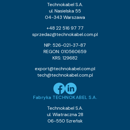
0.9
Waga kabla (około) kg/km:
Technokabel S.A.
0.53
Indeks Cu:
ul. Nasielska 55
04-343 Warszawa
0243 013 39
Indeks pozycji:
TLY 1×0,055c
Nazwa pozycji:
+48 22 516 97 77
Klasa CPR:
sprzedaz@technokabel.com.pl
0.64
Średnica zewnętrzna (około) mm:
0.9
Waga kabla (około) kg/km:
NIP: 526-021-37-87
0.53
Indeks Cu:
REGON: 010560659
KRS: 129682
0243 013 43
Indeks pozycji:
TLY 1×0,055c
Nazwa pozycji:
export@technokabel.com.pl
Klasa CPR:
tech@technokabel.com.pl
0.64
Średnica zewnętrzna (około) mm:
0.9
Waga kabla (około) kg/km:
0.53
Indeks Cu:
Fabryka TECHNOKABEL S.A.
0243 015 05
Indeks pozycji:
TLY 1×0,079c
Nazwa pozycji:
Technokabel S.A.
Klasa CPR:
ul. Wiatraczna 28
0.75
Średnica zewnętrzna (około) mm:
06-550 Szreńsk
1.2
Waga kabla (około) kg/km:
0.76
Indeks Cu: