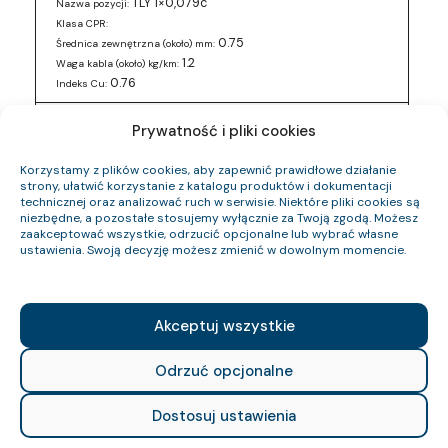
TLY 1×0,079c
Nazwa pozycji:
Klasa CPR:
0.75
Średnica zewnętrzna (około) mm:
1.2
Waga kabla (około) kg/km:
0.76
Indeks Cu:
0243 016 05
Indeks pozycji:
Prywatność i pliki cookies
TLY 2×0,5c
Nazwa pozycji:
Klasa CPR:
Korzystamy z plików cookies, aby zapewnić prawidłowe działanie
3
Średnica zewnętrzna (około) mm:
strony, ułatwić korzystanie z katalogu produktów i dokumentacji
technicznej oraz analizować ruch w serwisie. Niektóre pliki cookies są
12.6
Waga kabla (około) kg/km:
niezbędne, a pozostałe stosujemy wyłącznie za Twoją zgodą. Możesz
9.6
Indeks Cu:
zaakceptować wszystkie, odrzucić opcjonalne lub wybrać własne
ustawienia. Swoją decyzję możesz zmienić w dowolnym momencie.
0243 016 88
Indeks pozycji:
TLY 2×0,5c
Nazwa pozycji:
Klasa CPR:
3
Średnica zewnętrzna (około) mm:
Akceptuj wszystkie
12.6
Waga kabla (około) kg/km:
9.6
Indeks Cu:
Odrzuć opcjonalne
0243 017 49
Indeks pozycji:
Dostosuj ustawienia
TLY 2×0,34c
Nazwa pozycji:
Klasa CPR: