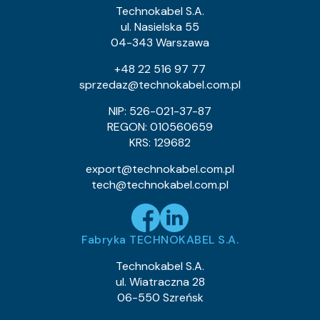
0.9
Waga kabla (około) kg/km:
Technokabel S.A.
0.53
Indeks Cu:
ul. Nasielska 55
04-343 Warszawa
0243 013 39
Indeks pozycji:
TLY 1×0,055c
Nazwa pozycji:
+48 22 516 97 77
Klasa CPR:
sprzedaz@technokabel.com.pl
0.64
Średnica zewnętrzna (około) mm:
0.9
Waga kabla (około) kg/km:
NIP: 526-021-37-87
0.53
Indeks Cu:
REGON: 010560659
KRS: 129682
0243 013 43
Indeks pozycji:
TLY 1×0,055c
Nazwa pozycji:
export@technokabel.com.pl
Klasa CPR:
tech@technokabel.com.pl
0.64
Średnica zewnętrzna (około) mm:
0.9
Waga kabla (około) kg/km:
0.53
Indeks Cu:
Fabryka TECHNOKABEL S.A.
0243 015 05
Indeks pozycji:
TLY 1×0,079c
Nazwa pozycji:
Technokabel S.A.
Klasa CPR:
ul. Wiatraczna 28
0.75
Średnica zewnętrzna (około) mm:
06-550 Szreńsk
1.2
Waga kabla (około) kg/km:
0.76
Indeks Cu: