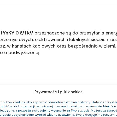
i YnKY 0,6/1 kV
przeznaczone są do przesyłania energ
rzemysłowych, elektrowniach i lokalnych sieciach zas
rz, w kanałach kablowych oraz bezpośrednio w ziemi.
o o podwyższonej
Prywatność i pliki cookies
 plików cookies, aby zapewnić prawidłowe działanie strony, ułatwić korzystan
duktów i dokumentacji technicznej oraz analizować ruch w serwisie. Niektóre p
niezbędne, a pozostałe stosujemy wyłącznie za Twoją zgodą. Możesz zaakce
Klasa CPR
Średnica zewnętrzna (około) mm
Waga
odrzucić opcjonalne lub wybrać własne ustawienia. Swoją decyzję możesz zmie