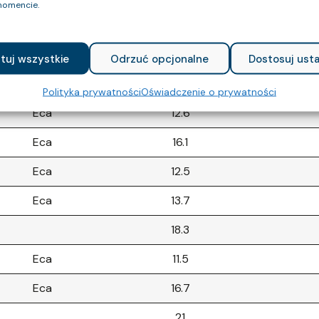
omencie.
Eca
9.6
Eca
10.3
tuj wszystkie
Odrzuć opcjonalne
Dostosuj usta
Eca
10.4
Polityka prywatności
Oświadczenie o prywatności
Eca
12.6
Eca
16.1
Eca
12.5
Eca
13.7
18.3
Eca
11.5
Eca
16.7
21