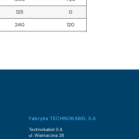
125
0
240
120
476
288
485
288
1679
1200
3345
2688
1472
960
2020
1344
697
460.8
Fabryka TECHNOKABEL S.A.
4250
3648
Technokabel S.A.
ul. Wiatraczna 28