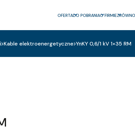
OFERTA
DO POBRANIA
O FIRMIE
ZRÓWNO
i
Kable elektroenergetyczne
YnKY 0,6/1 kV 1×35 RM
RM