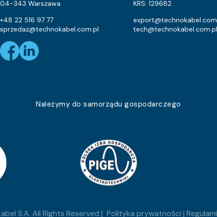
30.3
04-343 Warszawa
KRS: 129682
Eca
17.3
+48 22 516 97 77
export@technokabel.com
sprzedaz@technokabel.com.pl
tech@technokabel.com.p
5.2
Eca
21.8
Eca
35.1
4.9
Należymy do samorządu gospodarczego
Eca
12.6
Eca
48.8
Eca
23.3
Eca
43.7
Eca
20.1
bel S.A. All Rights Reserved |
Polityka prywatności
|
Regulami