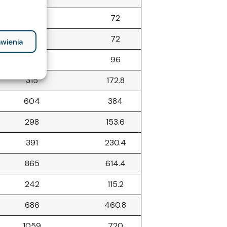
163
72
180
72
wienia
197
96
315
172.8
604
384
298
153.6
391
230.4
865
614.4
242
115.2
686
460.8
1059
720