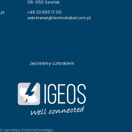
2720
2400
06-550 Szreńsk
1068
912
.pl
+48 23 655 17 00
l
sekretariat@technokabel.com.pl
46
14.4
1092
672
5251
4800
39
9.6
Jesteśmy członkiem
326
172.8
7128
5760
1365
960
5689
4608
1071
768
n serwisu internetowego