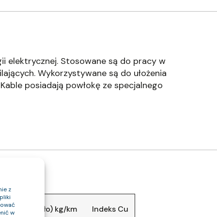
ii elektrycznej. Stosowane są do pracy w
ilających. Wykorzystywane są do ułożenia
 Kable posiadają powłokę ze specjalnego
ie z
liki
ptować
 kabla (około) kg/km
Indeks Cu
nić w