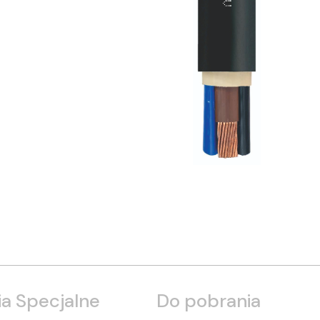
a Specjalne
Do pobrania