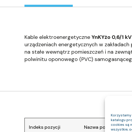
Kable elektroenergetyczne
YnKYżo 0,6/1 kV 
urządzeniach energetycznych w zakładach p
na stałe wewnątrz pomieszczeń i na zewnąt
polwinitu oponowego (PVC) samogasnąceg
Korzystamy z
katalogu pro
cookies są 
Indeks pozycji
Nazwa pozycji
wszystkie, 