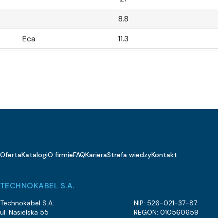
8.8
Eca
11.3
Eca
15
Eca
14.8
Eca
25.8
Eca
34.1
Eca
25.1
Oferta
Katalogi
O firmie
FAQ
Kariera
Strefa wiedzy
Kontakt
Eca
28.8
Eca
16.7
TECHNOKABEL S.A.
36.2
Technokabel S.A.
NIP: 526-021-37-87
ul. Nasielska 55
REGON: 010560659