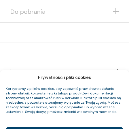
Do pobrania
1261 006 05
Indeks pozycji:
Prywatność i pliki cookies
YnKYżo-O 0,6/1 kV 4×4 RE
Nazwa pozycji:
Eca
Klasa CPR:
Korzystamy z plików cookies, aby zapewnić prawidłowe działanie
12.5
Średnica zewnętrzna (około) mm:
strony, ułatwić korzystanie z katalogu produktów i dokumentacji
298
technicznej oraz analizować ruch w serwisie. Niektóre pliki cookies są
Waga kabla (około) kg/km:
niezbędne, a pozostałe stosujemy wyłącznie za Twoją zgodą. Możesz
153.6
Indeks Cu:
zaakceptować wszystkie, odrzucić opcjonalne lub wybrać własne
ustawienia. Swoją decyzję możesz zmienić w dowolnym momencie.
1261 007 05
Indeks pozycji:
YnKYżo-O 0,6/1 kV 4×6 RE
Nazwa pozycji:
Eca
Klasa CPR: