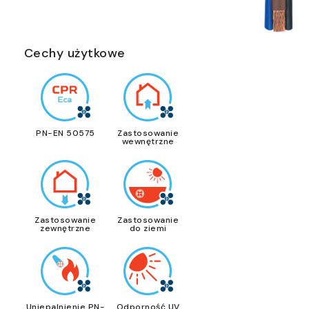
Cechy użytkowe
PN-EN 50575
Zastosowanie
wewnętrzne
Zastosowanie
Zastosowanie
zewnętrzne
do ziemi
Uniepalnienie PN-
Odporność UV