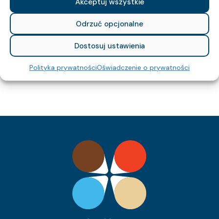
Akceptuj wszystkie
476
Waga kabla (około) kg/km:
288
Indeks Cu:
Odrzuć opcjonalne
1261 015 05
Indeks pozycji:
YnKYżo-O 0,6/1 kV 3×10 RE
Nazwa pozycji:
Dostosuj ustawienia
Eca
Klasa CPR:
14.8
Średnica zewnętrzna (około) mm:
Polityka prywatności
Oświadczenie o prywatności
485
Waga kabla (około) kg/km:
288
Indeks Cu:
1261 001 05
Indeks pozycji:
YnKYżo-O 0,6/1 kV 3×2,5 RE
Nazwa pozycji:
Eca
Klasa CPR:
9.6
Średnica zewnętrzna (około) mm:
163
Waga kabla (około) kg/km:
72
Indeks Cu:
1261 002 05
Indeks pozycji:
YnKYżo-O 0,6/1 kV 5×1,5 RE
Nazwa pozycji:
Eca
Klasa CPR:
10.3
Średnica zewnętrzna (około) mm:
180
Waga kabla (około) kg/km:
72
Indeks Cu: