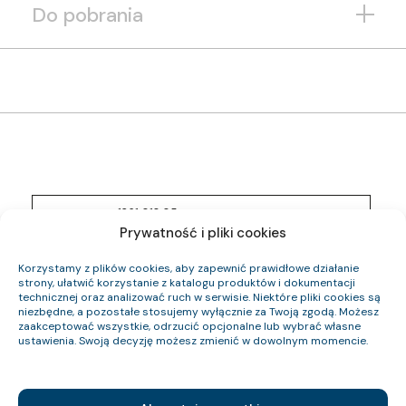
Do pobrania
1261 013 05
Indeks pozycji:
YnKYżo-O 0,6/1 kV 5×2,5 RE
Prywatność i pliki cookies
Nazwa pozycji:
Eca
Klasa CPR:
11.3
Korzystamy z plików cookies, aby zapewnić prawidłowe działanie
Średnica zewnętrzna (około) mm:
strony, ułatwić korzystanie z katalogu produktów i dokumentacji
240
Waga kabla (około) kg/km:
technicznej oraz analizować ruch w serwisie. Niektóre pliki cookies są
120
Indeks Cu:
niezbędne, a pozostałe stosujemy wyłącznie za Twoją zgodą. Możesz
zaakceptować wszystkie, odrzucić opcjonalne lub wybrać własne
1261 014 05
ustawienia. Swoją decyzję możesz zmienić w dowolnym momencie.
Indeks pozycji:
YnKYżo-O 0,6/1 kV 5×6 RE
Nazwa pozycji:
Eca
Klasa CPR:
15
Średnica zewnętrzna (około) mm: